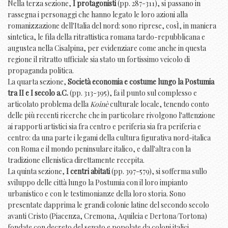
Nella terza sezione,
I protagonisti
(pp. 287-311), si passano in
rassegna i personaggi che hanno legato le loro azioni alla
romanizzazione dell'Italia del nord: sono riprese, cosÌ, in maniera
sintetica, le fìla della ritrattistica romana tardo-repubblicana e
augustea nella Cisalpina, per evidenziare come anche in questa
regione il ritratto ufficiale sia stato un fortissimo veicolo di
propaganda politica.
La quarta sezione,
Società economia e costume lungo la Postumia
tra II e I secolo a.C.
(pp. 313-395), fa il punto sul complesso e
articolato problema della
Koinè
culturale locale, tenendo conto
delle più recenti ricerche che in particolare rivolgono l'attenzione
ai rapporti artistici sia fra centro e periferia sia fra periferia e
centro: da una parte i legami della cultura figurativa nord-italica
con Roma e il mondo peninsulare italico, e dall'altra con la
tradizione ellenistica direttamente recepita.
La quinta sezione,
I centri abitati
(pp. 397-579), si sofferma sullo
sviluppo delle città lungo la Postumia con il loro impianto
urbanistico e con le testimonianze della loro storia. Sono
presentate dapprima le grandi colonie latine del secondo secolo
avanti Cristo (Piacenza, Cremona, Aquileia e Dertona/Tortona)
fondate con decreto del senato e popolate da coloni italici