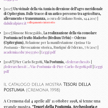
[2017]
Un vicinale della via Annia in direzione dell’agro meridionale
di Opitergium. Sulle tracce di un antico percorso tra agricoltura,
allevamento e transumanza
, a cura di Giuliano Rosin, 14.4.2017 |
collegamento interrotto
dalsilealpiave.it
[2017] Simone Menegaldo,
La realizzazione della via consolare
Postumia nel tratto Madorbo (Medium Urbis) - Oderzo
(Opitergium)
, Relazione per la manifestazione
Optima Via
Postumia
- Rievocazione storica, Rustigné di Oderzo, 7/6/2017 |
academia.edu/36933360
|
Leggi pdf
[2018?] Pier Carlo Begotti,
Via Postumia
, «
federarcheo.it
» |
;
federarcheo.it/.../Via-Postumia-di-Pier-Carlo-Begotti.pdf
|
Leggi
pdf
Il catalogo della mostra
Tesori della
Postumia
(Cremona, 1998)
A Cremona dal 4 aprile alI' 11 ottobre 1998, si tenne una
grande mostra, "
Tesori della Postumia. Archeologia e