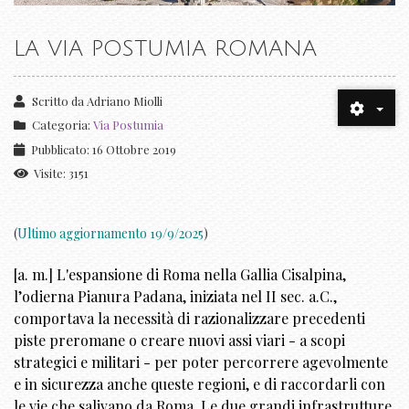
LA VIA POSTUMIA ROMANA
Scritto da
Adriano Miolli
Categoria:
Via Postumia
Pubblicato: 16 Ottobre 2019
Visite: 3151
(
Ultimo aggiornamento 19/9/2025
)
[a. m.] L'espansione di Roma nella Gallia Cisalpina,
l’odierna Pianura Padana, iniziata nel II sec. a.C.,
comportava la necessità di razionalizzare precedenti
piste preromane o creare nuovi assi viari - a scopi
strategici e militari - per poter percorrere agevolmente
e in sicurezza anche queste regioni, e di raccordarli con
le vie che salivano da Roma. Le due grandi infrastrutture