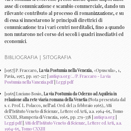
asse di comunicazione e scambio commerciale, dando un
rilevante contributo al processo di romanizzazione, e su
di essa si innestarono le principali direttrici di
comunicazione tra i vari centri norditalici, fino a quando
non mutarono nel corso dei secoli i quadri insediativi ed
economici.
Bibliografia | Sitografia
[1957] P. Fraccaro,
La via Postumia nella Venezia
, «Opuscula», 1,
Pavia, 1957, pp. 197-227 |
antiqva.org/.../P. Fraccaro - La via
Postumia nella Vanezia.pdf
|
Leggi pdf
[1965] Luciano Bosio,
La via Postumia da Oderzo ad Aquileia in
relazione alla rete viaria romana della Venetia
(Nota presentata dal
s. c. Prof. L. Polacco, nell’ad. Ord. del 21 febbraio 1965), Atti
dell’Istituto Veneto di Scienze, Lettere ed Arti, a.a. 1964-65, Tomo
CXXIII, Stamperia di Venezia, 1965, pp. 279-338 |
antiqva.org
|
Leggi pdf
|
Atti dell’Istituto Veneto di Scienze, Lettere ed Arti, a.a.
1964-65, Tomo CXXIII