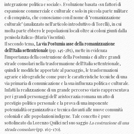
integrazione politica e sociale». Evoluzione basata «su fattori di
espansione commerciale e culturale e solo in piccola parte militare
e di conquista, che conosciamo con il nome di "romanizzazione
culturale" (analizzato nell'articolo introduttivo di Torelli), in cui
molta parte ebbero le popolazioni locali oltre ai coloni giunti dalla
penisola italica» (Maria Visentini).
Il secondo tema,
La via Postumia asse della romanizzazione
dell'Italia settentrionale
(pp. 145-285), mette in evidenza
l'importanza della costruzione della Postumia e di altre grandi
strade consolari nella trasformazione dell'Italia settentrionale,
quindi le modifiche apportate al paesaggio, le trasformazioni
agrarie e idrografiche come pure le caratteristiche tecniche di una
via primaria di comunicazione e la sua influenza politica e culturale.
Infatti la realizzazione di un grande percorso viario rappresentava
per i grandi personaggi dell' aristocrazia romana un atto di
prestigio politico personale e la prova di una imponente
potenzialità organizzativa e tecnica davanti alle nuove comunità
coloniali e alle popolazioni indigene. Tale concetto è pure
sottolineato da Lorenzo Quilici nel suo saggio
La costruzione di una
strada consolare
(pp. 163-170).