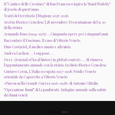
Il "Cantico delle Creature" di San Francesco ispira la "Sand Nativity"
di Jesolo di quest'anno
Teatri del territorio | Stagione 2025-2026
Arcivio Storico Cenedese | 28 novembre: Presentazione del n. 10
della rivista
Armando Buso (1914-1975) … Cinquanta opere per i cinquant'anni
Raccontare il Fascismo. Il caso di Vittorio Veneto
Dino Costariol, il medico amato e altruista
Andrea Luchesi . . . I suppose . . .
Ora è «Journal of local history in global context» . . . Si rinnova
l'appuntamento annuale con la rivista Archivio Storico Cenedese
Gustavo Corni, L'Italia occupata 1917-1918. Friuli e Veneto
orientale da Caporetto a Vittorio Veneto
«Piavon nella Grande Guerra 1915-1918» di Antonio Cittolin
"Operazione fiumi” di Legambiente. Indagine annuale sulla salute
dei fiumi veneti
© 2026
am+