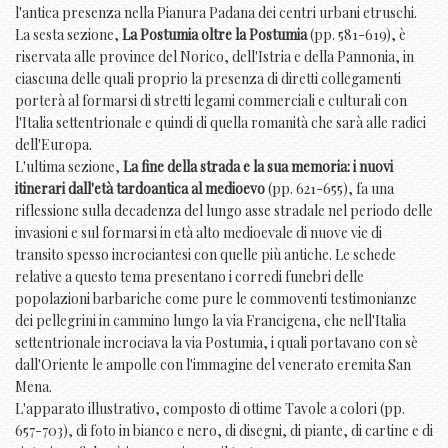
l'antica presenza nella Pianura Padana dei centri urbani etruschi.
La sesta sezione,
La Postumia oltre la Postumia
(pp. 581-619), è
riservata alle province del Norico, dell'Istria e della Pannonia, in
ciascuna delle quali proprio la presenza di diretti collegamenti
porterà al formarsi di stretti legami commerciali e culturali con
l'Italia settentrionale e quindi di quella romanità che sarà alle radici
dell'Europa.
L'ultima sezione,
La fine della strada e la sua memoria: i nuovi
itinerari dall'età tardoantica al medioevo
(pp. 621-655), fa una
riflessione sulla decadenza del lungo asse stradale nel periodo delle
invasioni e sul formarsi in età alto medioevale di nuove vie di
transito spesso incrociantesi con quelle più antiche. Le schede
relative a questo tema presentano i corredi funebri delle
popolazioni barbariche come pure le commoventi testimonianze
dei pellegrini in cammino lungo la via Francigena, che nell'Italia
settentrionale incrociava la via Postumia, i quali portavano con sè
dall'Oriente le ampolle con l'immagine del venerato eremita San
Mena.
L'apparato illustrativo, composto di ottime Tavole a colori (pp.
657-703), di foto in bianco e nero, di disegni, di piante, di cartine e di