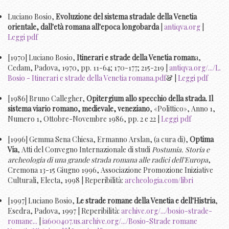
Luciano Bosio,
Evoluzione del sistema stradale della Venetia
orientale, dall'età romana all'epoca longobarda
|
antiqva.org
|
Leggi pdf
[1970] Luciano Bosio,
Itinerari e strade della Venetia roman
a,
Cedam, Padova, 1970, pp. 11-64; 170-177; 215-219 |
antiqva.org/.../L.
Bosio - Itinerari e strade della Venetia romana.pdf
& |
Leggi pdf
[1986] Bruno Callegher,
Opitergium allo specchio della strada. Il
sistema viario romano, medievale, veneziano
, «Polittico», Anno 1,
Numero 1, Ottobre-Novembre 1986, pp. 2 e 22 |
Leggi pdf
[1996] Gemma Sena Chiesa, Ermanno Arslan, (a cura di),
Optima
Via
, Atti del Convegno Internazionale di studi
Postumia. Storia e
archeologia di una grande strada romana alle radici dell’Europa
,
Cremona 13-15 Giugno 1996, Associazione Promozione Iniziative
Culturali, Electa, 1998 | Reperibilità:
archeologia.com/libri
[1997] Luciano Bosio,
Le strade romane della Venetia e dell'Histria
,
Esedra, Padova, 1997 | Reperibilità:
archive.org/.../bosio-strade-
romane...
|
ia600407.us.archive.org/.../Bosio-Strade romane