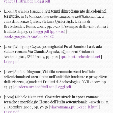
Venetia Histria.pdf
|
Leggi pdf
[2001] Maria Pia Muzzioli,
Sui tempi di insediamento dei coloni nel
territorio
, in
Urbanizzazione delle campagne nell'Italia antica
, a
cura di Lorenzo Quilici, Stefania Quilici Gigli, L'Erma di
Bretscheider, Roma, 2001, pp. 7-20 | L'esempio della via Postunia è
trattato da pag. 13 |
Leggi pdf (pp-7-20
) |
books.google.it/sXnW70oSx6EC
[2007] Wolfgang Czysz,
350 miglia dal Po al Danubio. La strada
statale romana Via Claudia Augusta
, «Quaderni Friulani di
Archeologia», XVII / 2007, pp. 7-22 |
quaderni.archeofriuli.net
|
Leggi pdf
[2007] Stefano Magnani,
Viabilità e comunicazioni tra Italia
settentrionale ed area alpina nell’antichità: tendenze e prospettive
della ricerca
, «Quaderni Friulani di Archeologia», XVII / 2007, pp.
23-43 |
quaderni.archeofriuli.net
|
Leggi pdf
[2009] Michele Matteazzi,
Costruire strade in epoca romana:
tecniche e morfologie. Il caso dell´Italia settentrionale
, «Exedra», n.
1, Dicembre 2009, pp. 17-38 |
viasromanas.pt/.../ceer_it.html
|
Leggi pdf