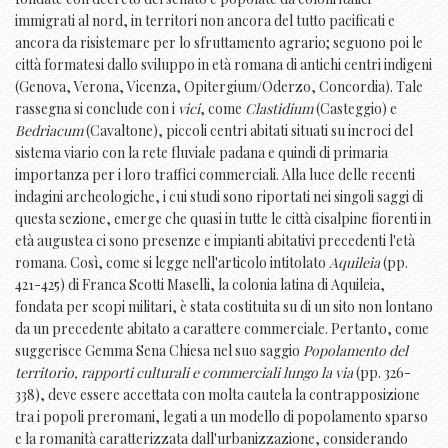
immigrati al nord, in territori non ancora del tutto pacificati e
ancora da risistemare per lo sfruttamento agrario; seguono poi le
città formatesi dallo sviluppo in età romana di antichi centri indigeni
(Genova, Verona, Vicenza, Opitergium/Oderzo, Concordia). Tale
rassegna si conclude con i
vici
, come
Clastidium
(Casteggio) e
Bedriacum
(Cavaltone), piccoli centri abitati situati su incroci del
sistema viario con la rete fluviale padana e quindi di primaria
importanza per i loro traffici commerciali. Alla luce delle recenti
indagini archeologiche, i cui studi sono riportati nei singoli saggi di
questa sezione, emerge che quasi in tutte le città cisalpine fiorenti in
età augustea ci sono presenze e impianti abitativi precedenti l'età
romana. Così, come si legge nell'articolo intitolato
Aquileia
(pp.
421-425) di Franca Scotti Maselli, la colonia latina di Aquileia,
fondata per scopi militari, è stata costituita su di un sito non lontano
da un precedente abitato a carattere commerciale. Pertanto, come
suggerisce Gemma Sena Chiesa nel suo saggio
Popolamento del
territorio, rapporti culturali e commerciali lungo la via
(pp. 326-
338), deve essere accettata con molta cautela la contrapposizione
tra i popoli preromani, legati a un modello di popolamento sparso
e la romanità caratterizzata dall'urbanizzazione, considerando