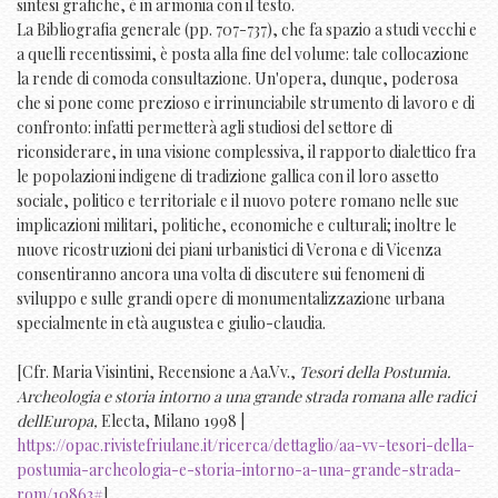
sintesi grafiche, è in armonia con il testo.
La Bibliografia generale (pp. 707-737), che fa spazio a studi vecchi e
a quelli recentissimi, è posta alla fine del volume: tale collocazione
la rende di comoda consultazione. Un'opera, dunque, poderosa
che si pone come prezioso e irrinunciabile strumento di lavoro e di
confronto: infatti permetterà agli studiosi del settore di
riconsiderare, in una visione complessiva, il rapporto dialettico fra
le popolazioni indigene di tradizione gallica con il loro assetto
sociale, politico e territoriale e il nuovo potere romano nelle sue
implicazioni militari, politiche, economiche e culturali; inoltre le
nuove ricostruzioni dei piani urbanistici di Verona e di Vicenza
consentiranno ancora una volta di discutere sui fenomeni di
sviluppo e sulle grandi opere di monumentalizzazione urbana
specialmente in età augustea e giulio-claudia.
[Cfr. Maria Visintini, Recensione a Aa.Vv.,
Tesori della Postumia.
Archeologia e storia intorno a una grande strada romana alle radici
dellEuropa,
Electa, Milano 1998 |
https://opac.rivistefriulane.it/ricerca/dettaglio/aa-vv-tesori-della-
postumia-archeologia-e-storia-intorno-a-una-grande-strada-
rom/10863#
]