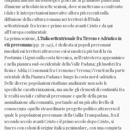
l'inquadramento
metodologico generale
al grandioso panorama
d'insieme articolato in sette sezioni, dove si mettevano a confronto
i
dati
e le
interpretazioni innovative allora più recenti sulla
diffusione della cultura romana nei territori dell'Italia
settentrionale fra terzo e primo secolo avanti Cristo e da qui
all'Europa continentale.
La prima sezione,
L'Italia settentrionale fra Tirreno e Adriatico in
età preromana
(pp. 35-143), è dedicata ai popoli preromani
insediati sui territori attraverso cui si snoderà più tardi la via
Postumia: i Liguri sulla costa tirrenica, nell'entroterra appenninico
e nella pianura sud-occidentale della Valle Padana; gli Insubri fra
Sesia e Adda; i Cenomani fra Cremona e Verona; i Veneti nella parte
orientale della Pianura Padana e lungo la costa nord-adriatica.
D
elle diverse popolazioni risultano analizzate non solo
le
specifiche caratterizzazioni, ma anche gli elementi di continuità fra
le realtà sociali e culturali preromane e quelle della piena
assimilazione alla romanità, portando ad un più alto livello di
conoscenza «quello straordinario progetto politico attraverso il
quale le popolazioni preromane della Gallia Transpadana, fra il
secondo secolo avanti Cristo e il primo secolo dopo Cristo, si
fusero con coloni di origine italica peninsulare, con una compieta