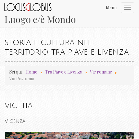
Menu
Toggl
navig
Luogo e/è Mondo
STORIA E CULTURA NEL
TERRITORIO TRA PIAVE E LIVENZA
Sei qui:
Home
Tra Piave e Livenza
Vie romane
Via Postumia
VICETIA
Vicenza