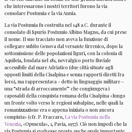
che interessarono i nostri territori furono la via
consolare Postumia e la via Annia.
La via Postumia fu costruita nel 148 a.C. durante il
consolato di Spurio Postumio Albino Magno, da cui prese
il nome. Il suo tracciato non aveva la funzione di
collegare subito Genova dal versante tirrenico, dopo la
sottomissione delle popolazioni liguri, con la colonia di
Aquileia, fondata nel 181, nevralgico porto fluviale
accessibile dal mare Adriatico (due città situate agli
opposti limiti della Cisalpina e senza rapporti diretti fra
loro), ma rappresentava - detto in linguaggio militare -
una “strada di arroccamento” che congiungeva i
caposaldi della conquista romana della Cisalpina «lungo
un fronte volto verso le regioni subalpine, nelle quali la
romanizzazione era o appena iniziata o non ancora
compiuta» (cfr. P. Fraccaro,
La via Postumia nella
Venezia
, «Opuscula», 1, Pavia, 1957). Ciò non impedì che la
via Postumia si evolvesse presto anche quale importante