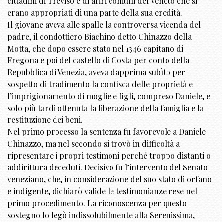
cittadini di Treviso e di altri comuni del Veneto che si
erano appropriati di una parte della sua eredità.
Il giovane aveva alle spalle la controversa vicenda del
padre, il condottiero Biachino detto Chinazzo della
Motta, che dopo essere stato nel 1346 capitano di
Fregona e poi del castello di Costa per conto della
Repubblica di Venezia, aveva dapprima subìto per
sospetto di tradimento la confisca delle proprietà e
l’imprigionamento di moglie e figli, compreso Daniele, e
solo più tardi ottenuta la liberazione della famiglia e la
restituzione dei beni.
Nel primo processo la sentenza fu favorevole a Daniele
Chinazzo, ma nel secondo si trovò in difficoltà a
ripresentare i propri testimoni perché troppo distanti o
addirittura deceduti. Decisivo fu l’intervento del Senato
veneziano, che, in considerazione del suo stato di orfano
e indigente, dichiarò valide le testimonianze rese nel
primo procedimento. La riconoscenza per questo
sostegno lo legò indissolubilmente alla Serenissima,