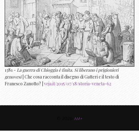
1381 -
La guerra di Chioggia è finita. Si liberano i prigionieri
genovesi
| Che cosa racconta il disegno di Gatteri e il testo di
Franesco Zanotto? |
veja.it/2015/07/18/storia-veneta-62
© 2026
am+