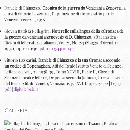
Daniele di Chinazzo,
Cronica de la guerra da Veniciani a Zenovesi
, a
cura di Vittorio Lazzarini, Deputazione di storia patria per le
Venezie, Venezia, 1958
Giovan Battista Pellegrini,
Noterelle sulla lingua della «Cronaca de
la guerra da veniciani a zenovesi» di D. Chinazzo
, «Italianistica -
Rivista di letteratura italiana», Vol. 21, No. 2/3 (Maggio/Dicembre
1992), pp. 621-636 |
jstor.org/44000477
Vittorio Lazzarini,
Daniele di Chinazzo e la sua Cronaca secondo
un codice di Copenaghen
, Atti del Reale Istituto Veneto di Scienze,
Lettere ed Arti, Aa. 1938-39, Tomo XCVIII, Parte II, Classe di
Scienze morali e lettere, Dispensa seconda (ultima), Presso la sede
del Reale Istituto Veneto, Venezia, 1939-XVIII, pp. 515-522 |
Leggi
pdf
|
digitale.beic.it
Galleria