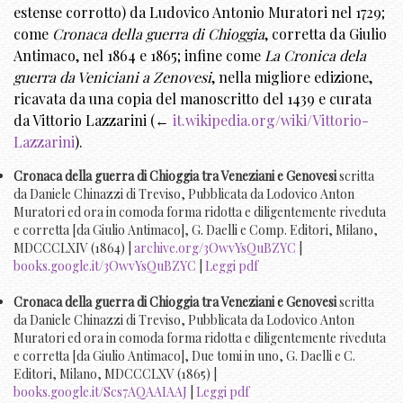
estense corrotto) da Ludovico Antonio Muratori nel 1729;
come
Cronaca della guerra di Chioggia
, corretta da Giulio
Antimaco, nel 1864 e 1865; infine come
La Cronica dela
guerra da Veniciani a Zenovesi
, nella migliore edizione,
ricavata da una copia del manoscritto del 1439 e curata
da Vittorio Lazzarini (←
it.wikipedia.org/wiki/Vittorio-
Lazzarini
).
Cronaca della guerra di Chioggia tra Veneziani e Genovesi
scritta
da Daniele Chinazzi di Treviso, Pubblicata da Lodovico Anton
Muratori ed ora in comoda forma ridotta e diligentemente riveduta
e corretta [da Giulio Antimaco], G. Daelli e Comp. Editori, Milano,
MDCCCLXIV (1864) |
archive.org/3OwvYsQuBZYC
|
books.google.it/3OwvYsQuBZYC
|
Leggi pdf
Cronaca della guerra di Chioggia tra Veneziani e Genovesi
scritta
da Daniele Chinazzi di Treviso, Pubblicata da Lodovico Anton
Muratori ed ora in comoda forma ridotta e diligentemente riveduta
e corretta [da Giulio Antimaco], Due tomi in uno, G. Daelli e C.
Editori, Milano, MDCCCLXV (1865) |
books.google.it/Scs7AQAAIAAJ
|
Leggi pdf