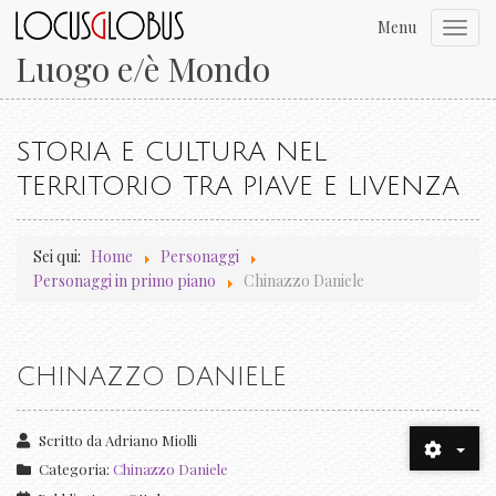
Menu
Toggl
navig
Luogo e/è Mondo
STORIA E CULTURA NEL
TERRITORIO TRA PIAVE E LIVENZA
Sei qui:
Home
Personaggi
Personaggi in primo piano
Chinazzo Daniele
CHINAZZO DANIELE
Scritto da
Adriano Miolli
Categoria:
Chinazzo Daniele