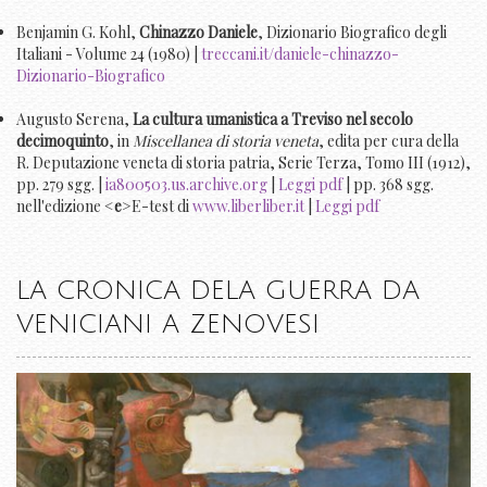
Benjamin G. Kohl,
Chinazzo Daniele
, Dizionario Biografico degli
Italiani - Volume 24 (1980) |
treccani.it/daniele-chinazzo-
Dizionario-Biografico
Augusto Serena,
La cultura umanistica a Treviso nel secolo
decimoquinto
, in
Miscellanea di storia veneta
, edita per cura della
R. Deputazione veneta di storia patria, Serie Terza, Tomo III (1912),
pp. 279 sgg. |
ia800503.us.archive.org
|
Leggi pdf
| pp. 368 sgg.
nell'edizione <
e
>E-test di
www.liberliber.it
|
Leggi pdf
LA CRONICA DELA GUERRA DA
VENICIANI A ZENOVESI