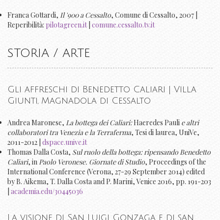
Franca Gottardi,
Il '900 a Cessalto
, Comune di Cessalto, 2007 |
Reperibilità:
pilotagreen.it
|
comune.cessalto.tv.it
STORIA / ARTE
Gli affreschi di Benedetto Caliari | Villa
Giunti, Magnadola di Cessalto
Andrea Maronese,
La bottega dei Caliari:
Haeredes Pauli
e altri
collaboratori tra Venezia e la Terraferma
, Tesi di laurea, UniVe,
2011-2012 |
dspace.unive.it
Thomas Dalla Costa,
Sul ruolo della bottega: ripensando Benedetto
Caliari
, in
Paolo Veronese. Giornate di Studio
, Proceedings of the
International Conference (Verona, 27-29 September 2014) edited
by B. Aikema, T. Dalla Costa and P. Marini, Venice 2016, pp. 191-203
|
academia.edu/30445036
La visione di San Luigi Gonzaga e di san