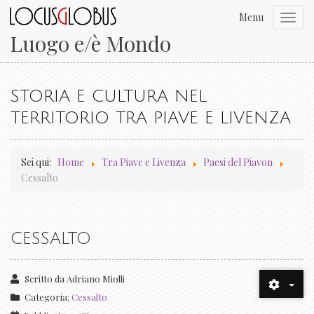
Menu
Toggl
navig
Luogo e/è Mondo
STORIA E CULTURA NEL
TERRITORIO TRA PIAVE E LIVENZA
Sei qui:
Home
Tra Piave e Livenza
Paesi del Piavon
Cessalto
CESSALTO
Scritto da
Adriano Miolli
Categoria:
Cessalto