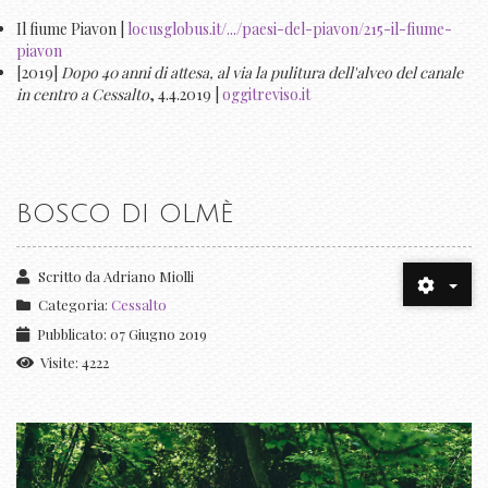
Il fiume Piavon |
locusglobus.it/.../paesi-del-piavon/215-il-fiume-
piavon
[2019]
Dopo 40 anni di attesa, al via la pulitura dell'alveo del canale
in centro a Cessalto
, 4.4.2019 |
oggitreviso.it
BOSCO DI OLMÈ
Scritto da
Adriano Miolli
Categoria:
Cessalto
Pubblicato: 07 Giugno 2019
Visite: 4222