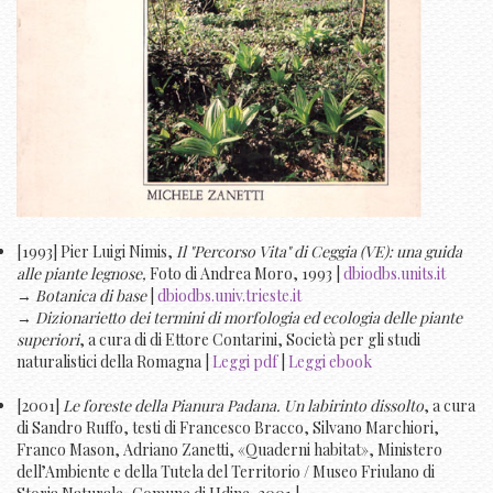
[1993] Pier Luigi Nimis,
Il "Percorso Vita" di Ceggia (VE): una guida
alle piante legnose,
Foto di Andrea Moro, 1993 |
dbiodbs.units.it
→
Botanica di base
|
dbiodbs.univ.trieste.it
→
Dizionarietto dei termini di morfologia ed ecologia delle piante
superiori
, a cura di di Ettore Contarini, Società per gli studi
naturalistici della Romagna |
Leggi pdf
|
Leggi ebook
[2001]
Le foreste della Pianura Padana. Un labirinto dissolto
, a cura
di Sandro Ruffo, testi di Francesco Bracco, Silvano Marchiori,
Franco Mason, Adriano Zanetti, «Quaderni habitat», Ministero
dell’Ambiente e della Tutela del Territorio / Museo Friulano di