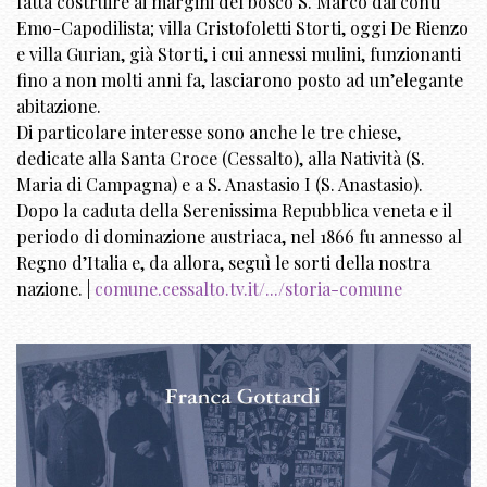
fatta costruire ai margini del bosco S. Marco dai conti
Emo-Capodilista; villa Cristofoletti Storti, oggi De Rienzo
e villa Gurian, già Storti, i cui annessi mulini, funzionanti
fino a non molti anni fa, lasciarono posto ad un’elegante
abitazione.
Di particolare interesse sono anche le tre chiese,
dedicate alla Santa Croce (Cessalto), alla Natività (S.
Maria di Campagna) e a S. Anastasio I (S. Anastasio).
Dopo la caduta della Serenissima Repubblica veneta e il
periodo di dominazione austriaca, nel 1866 fu annesso al
Regno d’Italia e, da allora, seguì le sorti della nostra
nazione. |
comune.cessalto.tv.it/.../storia-comune