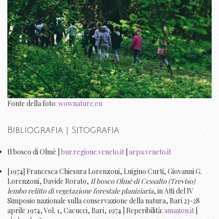
Fonte della foto:
wownature.eu
Bibliografia | Sitografia
Il bosco di Olmè |
bur.regione.veneto.it
|
arpa.veneto.it
[1974] Francesca Chiesura Lorenzoni, Luigino Curti, Giovanni G.
Lorenzoni, Davide Rorato,
Il bosco Olmè di Cessalto (Treviso)
lembo relitto di vegetazione forestale planiziaria
, in Atti del IV
Simposio nazionale sulla conservazione della natura, Bari 23-28
aprile 1974, Vol. 1, Cacucci, Bari, 1974 | Reperibilità:
amazon.it
|