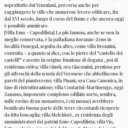
soprattutto dai Veneziani, percorsa anche per
raggiungere le ville che numerose fecero edificare, fin
dal XVI secolo, lungo il corso del fiume e che ancora oggi
è possibile ammirare.
[Villa Emo - Capodilista] La più famosa, anche se non la
meglio conservata, è la palladiana Soranzo-Zeno in
località Donegal, seguita da altre, come villa Bronzini,
costruita – a quanto si dice, con le pietre del “castello dei
castelli” e avente in origine funzione di dogana , poi di
residenza estiva; villa Giusti, ora Giacomini, preziosa per
gli affreschi della scuola del Veronese che abbelliscono le
pareti del pianterreno; villa Pisani, ora Casa Canonica, in
fase di ristrutturazione; villa Contarini-Martinengo, oggi
Zanasso, imponente complesso edilizio sorto, sembra,
sulle rovine di un monastero, i cui monaci avrebbero
bonificato buona parte delle terre circostanti ricoperte
da fitta boscaglia; villa Melchiori , ex residenza degli
amministratori dei patrizi Emo-Capodilista; villa Vio,