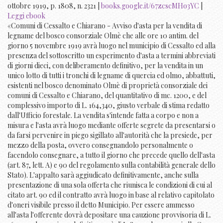
ottobre 1919, p. 1808, n. 2321 |
books.google.it/67zcscMHo3YC
|
Leggi ebook
«Comuni di Cessalto e Chiarano - Avviso d'asta per la vendita di
legname del bosco consorziale Olmè che alle ore 10 antim. del
giorno 5 novembre 1919 avrà luogo nel municipio di Cessalto ed alla
presenza del sottoscritto un esperimento d'asta a termini abbreviati
di giorni dieci, con deliberamento definitivo, per la vendita in un
unico lotto di tutti i tronchi di legname di quercia ed olmo, abbattuti,
esistenti nel bosco denominato Olmè di proprietà consorziale dei
comuni di Cessalto e Chiarano, del quantitativo di mc. 1200, e del
complessivo importo di L. 164,340, giusto verbale di stima redatto
dall'Ufficio forestale. La vendita s'intende fatta a corpo e non a
misura e l'asta avrà luogo mediante offerte segrete da presentarsi o
da farsi pervenire in piego sigillato all'autorità che la presiede, per
mezzo della posta, ovvero consegnandolo personalmente o
facendolo consegnare, a tutto il giorno che precede quello dell'asta
(art. 87, lett. A) e 90 del regolamento sulla contabilità generale dello
Stato). L'appalto sarà aggiudicato definitivamente, anche sulla
presentazione di una sola offerta che riunisca le condizioni di cui al
citato art. 90 ed il contratto avrà luogo in base al relativo capitolato
d'oneri visibile presso il detto Municipio. Per essere ammesso
all'asta l'offerente dovrà depositare una cauzione provvisoria di L.