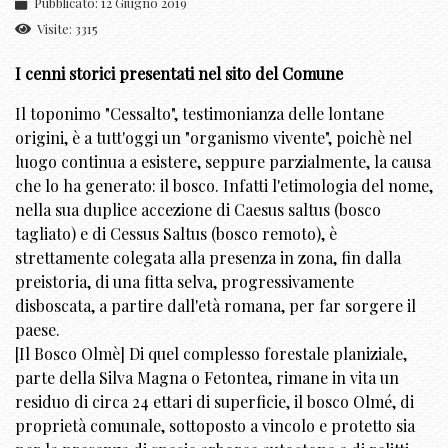
Pubblicato: 12 Giugno 2019
Visite: 3315
I cenni storici presentati nel sito del Comune
Il toponimo "Cessalto", testimonianza delle lontane
origini, è a tutt'oggi un "organismo vivente", poichè nel
luogo continua a esistere, seppure parzialmente, la causa
che lo ha generato: il bosco. Infatti l'etimologia del nome,
nella sua duplice accezione di Caesus saltus (bosco
tagliato) e di Cessus Saltus (bosco remoto), è
strettamente colegata alla presenza in zona, fin dalla
preistoria, di una fitta selva, progressivamente
disboscata, a partire dall'età romana, per far sorgere il
paese.
[Il Bosco Olmè] Di quel complesso forestale planiziale,
parte della Silva Magna o Fetontea, rimane in vita un
residuo di circa 24 ettari di superficie, il bosco Olmé, di
proprietà comunale, sottoposto a vincolo e protetto sia