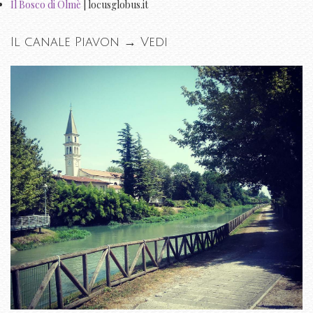
Il Bosco di Olmè
| locusglobus.it
Il canale Piavon →
Vedi