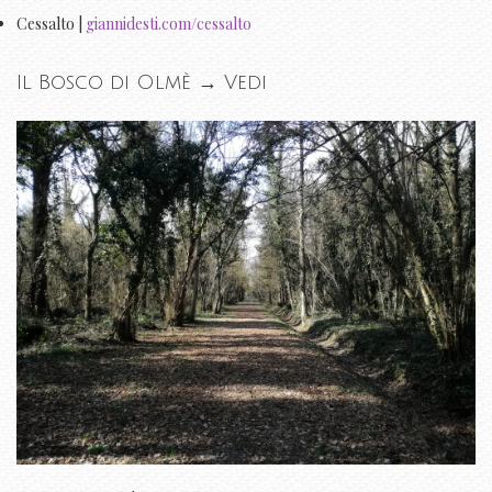
Cessalto |
giannidesti.com/cessalto
Il Bosco di Olmè →
Vedi