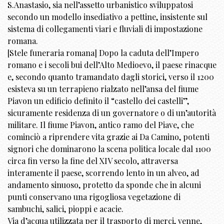
S.Anastasio, sia nell’assetto urbanistico sviluppatosi
secondo un modello insediativo a pettine, insistente sul
sistema di collegamenti viari e fluviali di impostazione
romana.
[Stele funeraria romana] Dopo la caduta dell’Impero
romano e i secoli bui dell’Alto Medioevo, il paese rinacque
e, secondo quanto tramandato dagli storici, verso il 1200
esisteva su un terrapieno rialzato nell’ansa del fiume
Piavon un edificio definito il “castello dei castelli”,
sicuramente residenza di un governatore o di un’autorità
militare. Il fiume Piavon, antico ramo del Piave, che
cominciò a riprendere vita grazie ai Da Camino, potenti
signori che dominarono la scena politica locale dal 1100
circa fin verso la fine del XIV secolo, attraversa
interamente il paese, scorrendo lento in un alveo, ad
andamento sinuoso, protetto da sponde che in alcuni
punti conservano una rigogliosa vegetazione di
sambuchi, salici, pioppi e acacie.
Via d’acqua utilizzata per il trasporto di merci, venne,