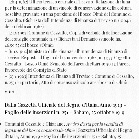
− [26.4.1962] Ufficio tecnico erariale di Treviso, Relazione di stima
per la determinazione di un vincolo di conservazione della coltura
boschiva gravante su una porzione del Bosco Olmè del Comune di
Cessalto. (Richiesta dell’Intendenza di Finanza di Treviso n. 6064/1
del 21 febbraio 1962).
− [24.5.1962] Comune di Cessalto, Copia di verbale di deliberazione
del consiglio comunale n. 33 Richiesta al Demanio svincolo ha.
46.59.57 del bosco «Olmè»
− [6.12.1962] Ministero delle Finanze all’Intendenza di Finanza di
Treviso. Risposta al foglio del 14 novembre 1962, n. 33553. Oggetto:
Cessalto - Bosco Olmè. Svincolo dell'area di ettari 46.59.57. Parere
favorevole del Consiglio di Stato
− [23.1.1963] Intendenza di Finanza di Treviso e Comune di Cessalto,
n. 2531 repertorio, Atto di consenso svincolo area bosco di Olmè
* * *
Dalla Gazzetta Ufficiale del Regno d'Italia, Anno 1919 -
Foglio delle inserzioni n. 251 – Sabato, 25 ottobre 1919
Comuni di Cessalto e Chiarano,
Avviso d'asta per la vendita di
legname del bosco consorziale Olmè
| Gazzetta Ufficiale del Regno
d'Italia, Anno 1919 - Foglio delle inserzioni n. 251 – Sabato, 25