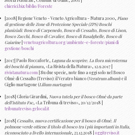
Storia Naturale, Comune di Udine, 2001 |
chierici.biz/biblio/Foreste
[2008] Regione Veneto - Veneto Agricoltura - Natura 2000,
Piano
di gestione delle Zone di Protezione Speciale (ZPS) Boschi
planiziali: Bosco di Carpenedo, Bosco di Cessalto, Bosco di Lison,
Bosco Zacchi, Bosco di Cavalier, Bosco di Basalghelle, Bosco di
Gaiarine
|
venetoagricoltura.org/ambiente-e-foreste/piani di
gestione/boschi
[2017] Paolo Roccaforte,
Laguna da scoprire. La flora microterma
dei boschi di pianura
, «La Rivista della Natura», 12.9.2017 |
rivistanatura.com
| Su due specie, note fino a oggi solo nel Bosco
Olmè di Cessalto (Treviso): il Veratro bianco (
Veratrum album
) e il
Giglio martagone (
Lilium martagon
)
[2018] Gloria Girardini,
Nuova tutela per il bosco Olmè da parte
dell’istituto Fsc
, «La Tribuna di treviso», 20/12/2018 |
tribunatreviso.gelocal.it
[2018]
Cessalto, nuova certificazione per il bosco di Olmè. Il
polmone verde ottiene il titolo di bosco tra i più importanti in Italia,
riconosciuto a livello internazionale
, 23.12.2018 |
oggitreviso.it