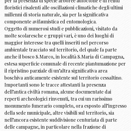
per la presenza di specie arboree autoctone e di relitti
floristici risalenti alle oscillazioni climatiche degli ultimi
millenni di storia naturale, sia per la significativa
componente avifaunistica ed entomologica.
Oggetto di numerosi studi e pubblicazioni, visitato da
molte scolaresche e gruppi vari, è uno dei luoghi di
maggior interesse tra quelli inseriti nel percorso
ambientale tracciato sul territorio, del quale fa parte
anche il bosco S.Marco, in località S.Maria di Campagna,
estesa superficie comunale di recente piantumazione per
il ripristino parziale di un’altra significativa area
boschiva anticamente esistente sul territorio cessaltino.
Importanti sono le tracce attestanti la presenza
dell’antica civiltà romana, alcune documentate dai
reperti archeologici rinvenuti, tra cui un rarissimo
monumento funerario completo, ora esposto all’ingresso
della sede municipale, altre visibili sul territorio, sia
nell’ancora esistente suddivisione centuriata di parte
delle campagne, in particolare nella frazione di