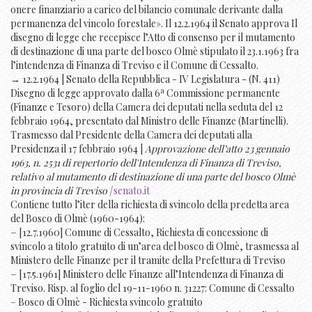
onere finanziario a carico del bilancio comunale derivante dalla
permanenza del vincolo forestale». Il 12.2.1964 il Senato approva Il
disegno di legge che recepisce l’Atto di consenso per il mutamento
di destinazione di una parte del bosco Olmè stipulato il 23.1.1963 fra
l’intendenza di Finanza di Treviso e il Comune di Cessalto.
→ 12.2.1964 | Senato della Repubblica - IV Legislatura - (N. 411)
a
Disegno di legge approvato dalla 6
Commissione permanente
(Finanze e Tesoro) della Camera dei deputati nella seduta del 12
febbraio 1964, presentato dal Ministro delle Finanze (Martinelli).
Trasmesso dal Presidente della Camera dei deputati alla
Presidenza il 17 febbraio 1964 |
Approvazione dell’atto 23 gennaio
1963, n. 2531 di repertorio dell'Intendenza di Finanza di Treviso,
relativo al mutamento di destinazione di una parte del bosco Olmè
in provincia di Treviso |
senato.it
Contiene tutto l’iter della richiesta di svincolo della predetta area
del Bosco di Olmè (1960-1964):
− [12.7.1960] Comune di Cessalto, Richiesta di concessione di
svincolo a titolo gratuito di un’area del bosco di Olmè, trasmessa al
Ministero delle Finanze per il tramite della Prefettura di Treviso
− [17.5.1961] Ministero delle Finanze all’Intendenza di Finanza di
Treviso. Risp. al foglio del 19-11-1960 n. 31227: Comune di Cessalto
– Bosco di Olmè - Richiesta svincolo gratuito