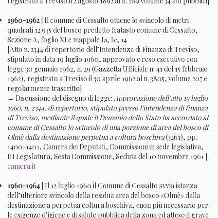
registrato a Treviso il 2 agosto 1892 al n. 169 volume 34 atti pubblici]
1960-1962
| Il comune di Cessalto ottiene lo svincolo di metri
quadrati 12.935 del bosco predetto (catasto comune di Cessalto,
Sezione A, foglio XI e mappale I
a
, I
c
, 14
[Atto n. 2344 di repertorio dell’Intendenza di Finanza di Treviso,
stipulato in data 19 luglio 1960, approvato e reso esecutivo con
legge 30 gennaio 1962, n. 29 (Gazzetta Ufficiale n. 41 del 15 febbraio
1962), registrato a Treviso il 30 aprile 1962 al n. 3805, volume 207 e
regolarmente trascritto]
→ Discussione del disegno di legge:
Approvazione dell’atto 19 luglio
1960, n. 2344, di repertorio, stipulato presso l’intendenza di finanza
di Treviso, mediante il quale il Demanio dello Stato ha accordato al
comune di Cessalto lo svincolo di una porzione di area del bosco di
Olmè dalla destinazione perpetua a coltura boschiva
(3261), pp.
1400-1401, Camera dei Deputati, Commissioni in sede legislativa,
III Legislatura, Sesta Commissione, Seduta del 10 novembre 1961 |
camera.it
1960-1964
| Il 12 luglio 1960 il Comune di Cessalto avvia istanza
dell’ulteriore svincolo della residua area del bosco «Olmè» dalla
destinazione a perpetua coltura boschiva, «non più necessario per
le esigenze d’igiene e di salute pubblica della zona ed atteso il grave