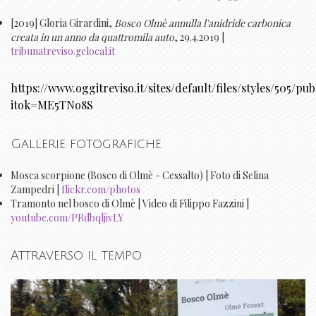
[2019] Gloria Girardini,
Bosco Olmè annulla l'anidride carbonica
creata in un anno da quattromila auto
, 29.4.2019 |
tribunatreviso.gelocal.it
https://www.oggitreviso.it/sites/default/files/styles/505/pu
itok=ME5TNo8S
Gallerie fotografiche
Mosca scorpione (Bosco di Olmè - Cessalto) | Foto di Selina
Zampedri |
flickr.com/photos
Tramonto nel bosco di Olmè | Video di Filippo Fazzini |
youtube.com/PRdbqljivLY
Attraverso il tempo