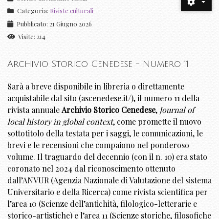
Categoria:
Riviste culturali
Pubblicato: 21 Giugno 2026
Visite: 214
Archivio Storico Cenedese - Numero 11
Sarà a breve disponibile in libreria o direttamente
acquistabile dal sito (ascenedese.it/), il numero 11 della
rivista annuale
Archivio Storico Cenedese
,
Journal of
local history in global context
, come promette il nuovo
sottotitolo della testata per i saggi, le comunicazioni, le
brevi e le recensioni che compaiono nel ponderoso
volume. Il traguardo del decennio (con il n. 10) era stato
coronato nel 2024 dal riconoscimento ottenuto
dall’ANVUR (Agenzia Nazionale di Valutazione del sistema
Universitario e della Ricerca) come rivista scientifica per
l’area 10 (Scienze dell’antichità, filologico-letterarie e
storico-artistiche) e l’area 11 (Scienze storiche, filosofiche