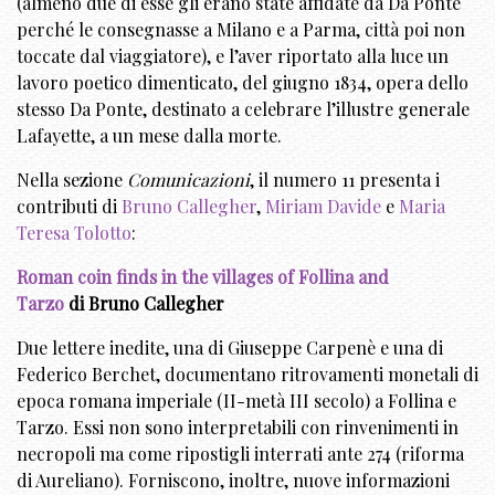
(almeno due di esse gli erano state affidate da Da Ponte
perché le consegnasse a Milano e a Parma, città poi non
toccate dal viaggiatore), e l’aver riportato alla luce un
lavoro poetico dimenticato, del giugno 1834, opera dello
stesso Da Ponte, destinato a celebrare l’illustre generale
Lafayette, a un mese dalla morte.
Nella sezione
Comunicazioni
, il numero 11 presenta i
contributi di
Bruno Callegher
,
Miriam Davide
e
Maria
Teresa Tolotto
:
Roman coin finds in the villages of Follina and
Tarzo
di Bruno Callegher
Due lettere inedite, una di Giuseppe Carpenè e una di
Federico Berchet, documentano ritrovamenti monetali di
epoca romana imperiale (II-metà III secolo) a Follina e
Tarzo. Essi non sono interpretabili con rinvenimenti in
necropoli ma come ripostigli interrati ante 274 (riforma
di Aureliano). Forniscono, inoltre, nuove informazioni