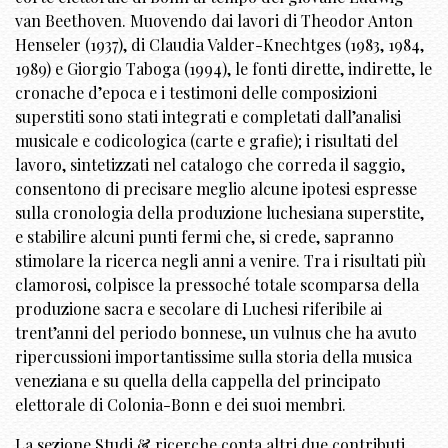
van Beethoven. Muovendo dai lavori di Theodor Anton
Henseler (1937), di Claudia Valder-Knechtges (1983, 1984,
1989) e Giorgio Taboga (1994), le fonti dirette, indirette, le
cronache d’epoca e i testimoni delle composizioni
superstiti sono stati integrati e completati dall’analisi
musicale e codicologica (carte e grafie); i risultati del
lavoro, sintetizzati nel catalogo che correda il saggio,
consentono di precisare meglio alcune ipotesi espresse
sulla cronologia della produzione luchesiana superstite,
e stabilire alcuni punti fermi che, si crede, sapranno
stimolare la ricerca negli anni a venire. Tra i risultati più
clamorosi, colpisce la pressoché totale scomparsa della
produzione sacra e secolare di Luchesi riferibile ai
trent’anni del periodo bonnese, un vulnus che ha avuto
ripercussioni importantissime sulla storia della musica
veneziana e su quella della cappella del principato
elettorale di Colonia-Bonn e dei suoi membri.
La sezione Studi & ricerche conta altri due contributi,