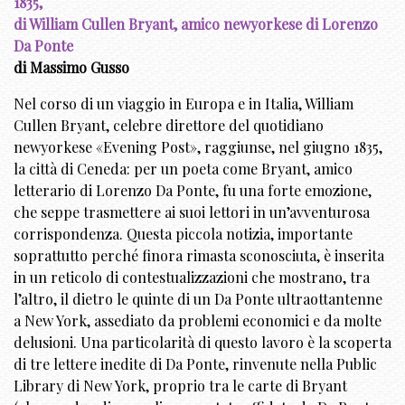
1835,
di William Cullen Bryant, amico newyorkese di Lorenzo
Da Ponte
di Massimo Gusso
Nel corso di un viaggio in Europa e in Italia, William
Cullen Bryant, celebre direttore del quotidiano
newyorkese «Evening Post», raggiunse, nel giugno 1835,
la città di Ceneda: per un poeta come Bryant, amico
letterario di Lorenzo Da Ponte, fu una forte emozione,
che seppe trasmettere ai suoi lettori in un’avventurosa
corrispondenza. Questa piccola notizia, importante
soprattutto perché finora rimasta sconosciuta, è inserita
in un reticolo di contestualizzazioni che mostrano, tra
l’altro, il dietro le quinte di un Da Ponte ultraottantenne
a New York, assediato da problemi economici e da molte
delusioni. Una particolarità di questo lavoro è la scoperta
di tre lettere inedite di Da Ponte, rinvenute nella Public
Library di New York, proprio tra le carte di Bryant