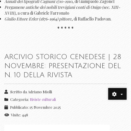
Annali dei tipografi Cagnani 1710-1910
, di Giampaolo Zagonel
Pergamene antiche dei nobili trevigiani conti di Onigo (sec. XIII-
XVIII)
, a cura di Gabriele Farronato
Giulio Ettore Erler (1876-1964) pittore
, di Raffaello Padovan.
* * * * *
ARCIVIO STORICO CENEDESE | 28
NOVEMBRE: PRESENTAZIONE DEL
N. 10 DELLA RIVISTA
Scritto da
Adriano Miolli
Categoria:
Riviste culturali
Pubblicato: 15 Novembre 2025
Visite: 448