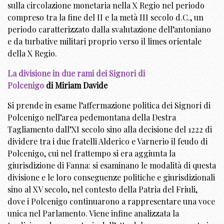
sulla circolazione monetaria nella X Regio nel periodo
compreso tra la fine del II e la metà III secolo d.C., un
periodo caratterizzato dalla svalutazione dell’antoniano
e da turbative militari proprio verso il limes orientale
della X Regio.
La divisione in due rami dei Signori di
Polcenigo
di Miriam Davide
Si prende in esame l’affermazione politica dei Signori di
Polcenigo nell’area pedemontana della Destra
Tagliamento dall’XI secolo sino alla decisione del 1222 di
dividere tra i due fratelli Alderico e Varnerio il feudo di
Polcenigo, cui nel frattempo si era aggiunta la
giurisdizione di Fanna: si esaminano le modalità di questa
divisione e le loro conseguenze politiche e giurisdizionali
sino al XV secolo, nel contesto della Patria del Friuli,
dove i Polcenigo continuarono a rappresentare una voce
unica nel Parlamento. Viene infine analizzata la