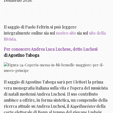
Donatello 2026.
Il saggio di Paolo Feltrin si può leggere
integralmente online sia sul
nostro sito
sia sul
sito della
Rivista
.
Per conoscere Andrea Luca Luchese, detto Luchesi
di Agostino Taboga
Il saggio di Agostino Taboga sarà per i lettori la prima
vera monografia italiana sulla vita e l'opera del musicista
di natali mottensi Andrea Luchesi. Il suo contributo
ambisce a offrire, in forma sintetica, un compendio della
ricerca attuale su Andrea Luchesi, il
Kapellmeister
della
corte elettorale di Bonn al tempo del giovane Ludwig