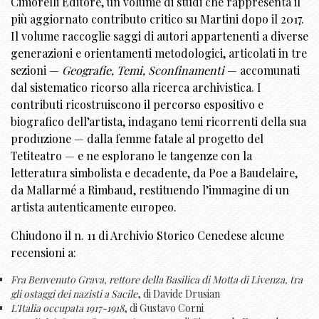
Cimorelli Editore, un volume di studi che rappresenta il
più aggiornato contributo critico su Martini dopo il 2017.
Il volume raccoglie saggi di autori appartenenti a diverse
generazioni e orientamenti metodologici, articolati in tre
sezioni —
Geografie, Temi, Sconfinamenti
— accomunati
dal sistematico ricorso alla ricerca archivistica. I
contributi ricostruiscono il percorso espositivo e
biografico dell’artista, indagano temi ricorrenti della sua
produzione — dalla femme fatale al progetto del
Tetiteatro — e ne esplorano le tangenze con la
letteratura simbolista e decadente, da Poe a Baudelaire,
da Mallarmé a Rimbaud, restituendo l’immagine di un
artista autenticamente europeo.
Chiudono il n. 11 di Archivio Storico Cenedese alcune
recensioni a:
Fra Benvenuto Grava, rettore della Basilica di Motta di Livenza, tra
gli ostaggi dei nazisti a Sacile
, di Davide Drusian
L’Italia occupata 1917-1918
, di Gustavo Corni