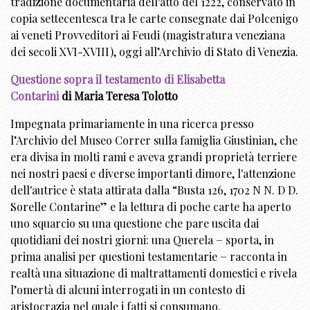
tradizione documentaria dell’atto del 1222, conservato in
copia settecentesca tra le carte consegnate dai Polcenigo
ai veneti Provveditori ai Feudi (magistratura veneziana
dei secoli XVI-XVIII), oggi all’Archivio di Stato di Venezia.
Questione sopra il testamento di Elisabetta
Contarini
di Maria Teresa Tolotto
Impegnata primariamente in una ricerca presso
l’Archivio del Museo Correr sulla famiglia Giustinian, che
era divisa in molti rami e aveva grandi proprietà terriere
nei nostri paesi e diverse importanti dimore, l'attenzione
dell'autrice è stata attirata dalla “Busta 126, 1702 N N. D D.
Sorelle Contarine” e la lettura di poche carte ha aperto
uno squarcio su una questione che pare uscita dai
quotidiani dei nostri giorni: una Querela − sporta, in
prima analisi per questioni testamentarie − racconta in
realtà una situazione di maltrattamenti domestici e rivela
l’omertà di alcuni interrogati in un contesto di
aristocrazia nel quale i fatti si consumano.