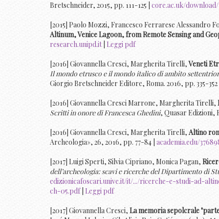
Bretschneider, 2015, pp. 111-125 |
core.ac.uk/download/
[2015] Paolo Mozzi, Francesco Ferrarese Alessandro 
Altinum, Venice Lagoon, from Remote Sensing and Geo
research.unipd.it
|
Leggi pdf
[2016] Giovannella Cresci, Margherita Tirelli,
Veneti Etr
Il mondo etrusco e il mondo italico di ambito settentrio
Giorgio Bretschneider Editore, Roma. 2016, pp. 335-352
[2016] Giovannella Cresci Marrone, Margherita Tirelli,
Scritti in onore di Francesca Ghedini
, Quasar Edizioni, 
[2016] Giovannella Cresci, Margherita Tirelli,
Altino rom
Archeologia», 26, 2016, pp. 77-84 |
academia.edu/37689
[2017] Luigi Sperti, Silvia Cipriano, Monica Pagan,
Ricer
dell’archeologia: scavi e ricerche del Dipartimento di S
edizionicafoscari.unive.it/it/.../ricerche-e-studi-ad-al
ch-05.pdf
|
Leggi pdf
[2017] Giovannella Cresci,
La memoria sepolcrale "parteci