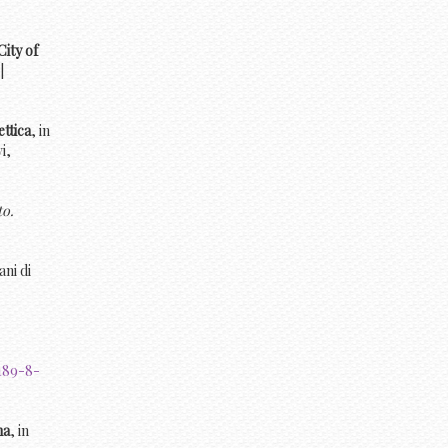
ity of
|
ettica
, in
i,
to.
ani di
-189-8-
na
, in