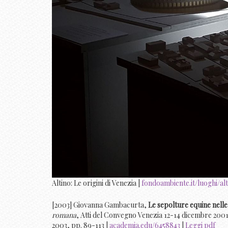
Altino: Le origini di Venezia |
fondoambiente.it/luoghi/alt
[2003] Giovanna Gambacurta,
Le sepolture equine nelle
romana
, Atti del Convegno Venezia 12-14 dicembre 2001,
2003, pp. 89-113 |
academia.edu/6458843
|
Leggi pdf