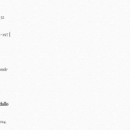
-32
-197 |
onde
dallo
014,