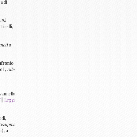
a di
ittà
Tirelli,
neti a
onfronto
e I,
Alle
ovannella
f
|
Leggi
rdi,
Cisalpina
1), a