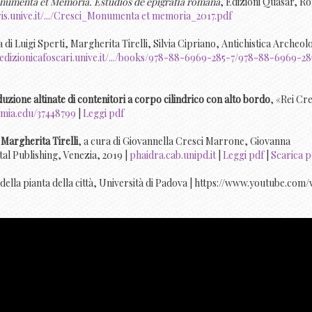
umenta et Memoria. Estudios de epigrafìa romana
, Edizioni Quasar, R
ris.unive.it/.../Cresci_Monumenta et memoria_2017.pdf
a di Luigi Sperti, Margherita Tirelli, Silvia Cipriano, Antichistica Archeolo
edizionicafoscari.unive.it/.../books/978-88-6969-285-7/978-88-6969-28
uzione altinate di contenitori a corpo cilindrico con alto bordo
, «Rei Cr
mia.edu/37448799
|
Leggi pdf
i Margherita Tirelli
, a cura di Giovannella Cresci Marrone, Giovanna
tal Publishing, Venezia, 2019 |
phaidra.cab.unipd.it
|
Leggi pdf
|
Scarica p
 della pianta della città, Università di Padova | https://www.youtube.com