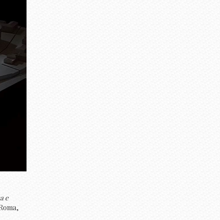
a e
, Roma,