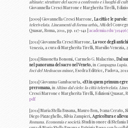
altinate: strutture del sacro a confronto e i luoghi di cul
Giovannella Cresci Marrone e Margherita Tirelli, Edizi
[2009] Giovannella Cresci Marrone,
La città e le parole:
telerivelata. Lineamenti di forma urbis
, Atti del Conveg
Quasar, Roma, 2011, pp. 117-141 |
academia.edu/319496
[2011] Giovannella Cresci Marrone,
La voce degli antichi;
Venezia
, a cura di Margherita Tirelli, Marsilio Venezia, 
[2011] Simonetta Bonomi, Carmelo G. Malacrino,
Dal sa
nel panorama del sacro nel Veneto
, in
Campagna Lupia. S
foci del Medoacus minor
, Esedra Editrice, Padova, 2011
[2011] Giovanna Gambacurta,
«Et in quem primum egressi
preromana
, in
Altino dal cielo: la città telerivelata. Li
Cresci Marrone e Margherita Tirelli, Edizioni Quasar, R
pdf
[2011] Maria Stella Busana, Mauro Bon, Ivana Cerato, Si
Diego Pizzeghello, Silvia Zampieri,
Agricoltura e alleva
Romana. Economia e società
. Studi in onore di Stefani
cura di Maria Stella Busana e Patrizia Basso con la col