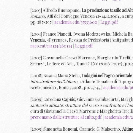
[2003] Alfredo Buonopane,
La produzione tessile ad Alti
romana
, Atti del Convegno Venezia 12-14.12.2001, a cu
pp. 287-297 |
academia.edu/35533600
|
Leggi pdf
[2004] Franco Pianetti, Iwona Modrzewska, Michela B
Venezia
, «Pyrenae», Revista de Prehistoria i Antiguitat d
raco.cat/145124/260114
|
Leggi pdf
[2007] Giovannella Cresci Marrone, Margherita Tirelli,
Scienze, Lettere ed Arti, Tomo CLXV (2006-2007), pp. 
[2008] Busana Maria Stella,
Indagini nell’agro orientale
infrastrutture dell’abitare
, «Atlante Tematico di Topografi
Bretschneider, Roma, 2008, pp. 27-47 |
academia.edu/9
[2009] Loredana Capuis, Giovanna Gambacurta, Margher
santuario altinate: strutture del sacro a confronto e i luo
cura di Giovannella Cresci Marrone e Margherita Tirell
preromano dalle strutture al culto.pdf
|
academia.edu/
[2009] Simonetta Bonomi, Carmelo G. Malacrino,
Altin