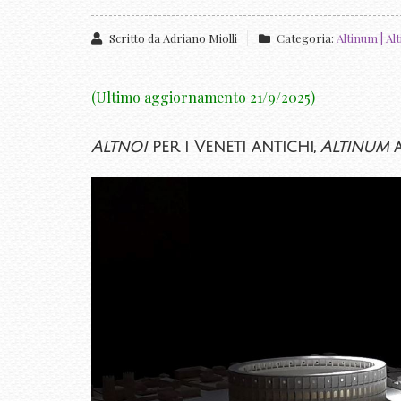
Scritto da
Adriano Miolli
Categoria:
Altinum | Al
(Ultimo aggiornamento 21/9/2025)
Altnoi
per i Veneti antichi,
Altinum
a