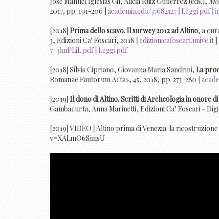
José Manuel Iglesias Gil, Alicia Ruiz Gutiérrez (eds.),
Mon
2017, pp. 191-206 |
academia.edu/37682127
|
Leggi pdf
|
i
[2018]
Prima dello scavo. Il surwey 2012 ad Altino
, a cur
3, Edizioni Ca' Foscari, 2018 |
edizionicafoscari.unive.it
|
7_3hnPLiL.pdf
|
Leggi pdf
[2018] Silvia Cipriano, Giovanna Maria Sandrini,
La prod
Romanae Fautorum Acta», 45, 2018, pp. 273-280 |
acade
[2019]
Il dono di Altino. Scritti di Archeologia in onore d
Gambacurta, Anna Marinetti, Edizioni Ca’ Foscari - Digi
[2019] VIDEO | Altino prima di Venezia: la ricostruzione
v=XALmO6SjmsU