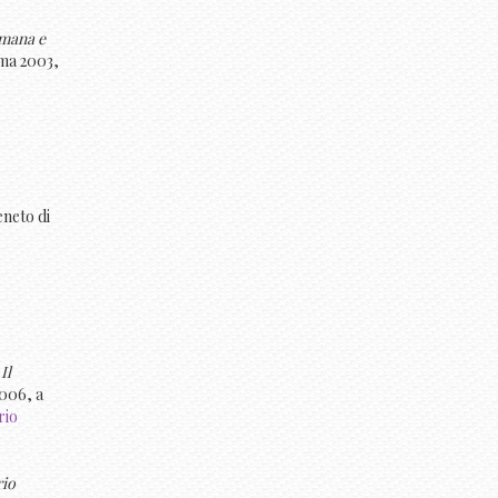
omana e
oma 2003,
Veneto di
Il
2006, a
ario
rio