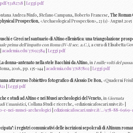
pdf/53182718
|
Leggi pdf
Fontana Andrea Ninfo, Stefano Campana, Roberto Francese,
The Roman C
physical Prospection
, «Archaeological Prospection», 23 (1) · August 2015 
uschi e Greci nel santuario di Altino ellenistica: una triangolazione prosp
nale prima dell'impatto con Roma (IV-II sec. a.C.)
, a cura di Elisabetta Gov
 |
academia.edu/37692384
|
Leggi pdf
La donna-antenato nella stele Bacchini da Altino
, in
I mille volti del passa
Roma, 2016, pp. 135-144 |
academia.edu/37687802
|
Leggi pdf
ana attraverso l'obiettivo fotografico di Alessio De Bon
, «Quaderni Friul
821
|
Leggi pdf
che e studi ad Altino e nei Musei archeologici del Veneto
, in
Giornata
tudi Umanistici
, Collana Studi e ricerche, «edizionicafoscari.unive.it» |
tino-e-nei-musei-archeologici
|
edizionicafoscari.unive.it/.../978-88-6969
pata": i registri comunicativi delle iscrizioni sepolcrali di Altinum roma