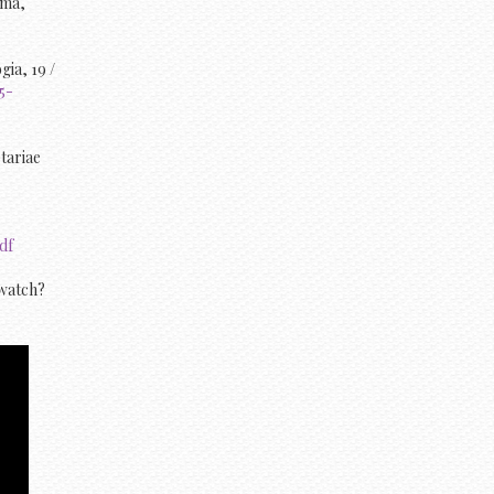
oma,
gia, 19 /
5-
etariae
df
/watch?