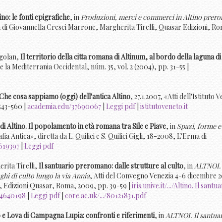
no: le fonti epigrafiche
, in
Produzioni, merci e commerci in Altino prer
ra di Giovannella Cresci Marrone, Margherita Tirelli, Quasar Edizioni, R
agolan,
Il territorio della citta romana di Altinum, al bordo della laguna di
e la Mediterrania Occidental, núm. 35, vol. 2 (2004), pp. 31-55 |
Che cosa sappiamo (oggi) dell'antica Altino
, 27.1.2007, «Atti dell'Istituto 
543-560 |
academia.edu/37690067
|
Leggi pdf
|
istitutoveneto.it
 di Altino. Il popolamento in età romana tra Sile e Piave
, in
Spazi, forme e
a Antica», diretta da L. Quilici e S. Quilici Gigli, 18-2008, L’Erma di
619397
|
Leggi pdf
ita Tirelli,
Il santuario preromano: dalle strutture al culto
, in
ALTNOI. 
ghi di culto lungo la via Annia
, Atti del Convegno Venezia 4-6 dicembre 
i, Edizioni Quasar, Roma, 2009, pp. 39-59 |
iris.unive.it/.../Altino. Il santu
24640198
|
Leggi pdf
|
core.ac.uk/.../80121831.pdf
o e Lova di Campagna Lupia: confronti e riferimenti
, in
ALTNOI. Il santua