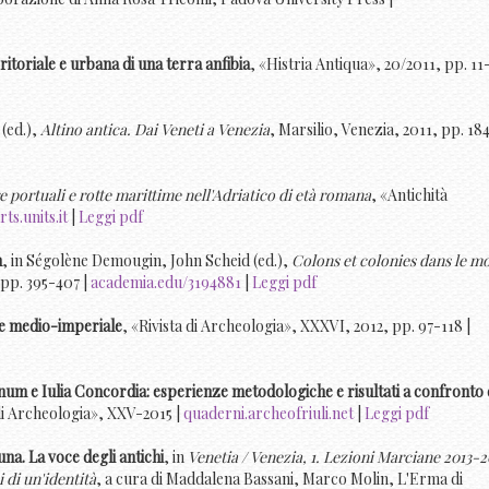
itoriale e urbana di una terra anfibia
, «Histria Antiqua», 20/2011, pp. 11
i (ed.),
Altino antica. Dai Veneti a Venezia
, Marsilio, Venezia, 2011, pp. 184
e portuali e rotte marittime nell'Adriatico di età romana
, «Antichità
ts.units.it
|
Leggi pdf
m
, in Ségolène Demougin, John Scheid (ed.),
Colons et colonies dans le m
 pp. 395-407 |
academia.edu/3194881
|
Leggi pdf
o e medio-imperiale
, «Rivista di Archeologia», XXXVI, 2012, pp. 97-118 |
inum e Iulia Concordia: esperienze metodologiche e risultati a confronto 
di Archeologia», XXV-2015 |
quaderni.archeofriuli.net
|
Leggi pdf
na. La voce degli antichi
, in
Venetia / Venezia, 1. Lezioni Marciane 2013-2
 di un'identità
, a cura di Maddalena Bassani, Marco Molin, L'Erma di