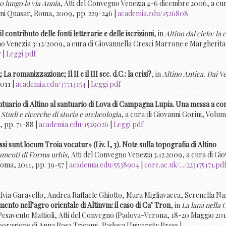
to lungo la via Annia
, Atti del Convegno Venezia 4-6 dicembre 2006, a cur
oni Quasar, Roma, 2009, pp. 229-246 |
academia.edu/1526808
 il contributo delle fonti letterarie e delle iscrizioni
, in
Altino dal cielo: la c
no Venezia 3/12/2009, a cura di Giovannella Cresci Marrone e Margherita 
7
|
Leggi pdf
 La romanizzazione; Il II e il III sec. d.C.: la crisi?
, in
Altino Antica. Dai Ve
2011 |
academia.edu/37714154
|
Leggi pdf
ntuario di Altino al santuario di Lova di Campagna Lupia. Una messa a c
tudi e ricerche di storia e archeologia
, a cura di Giovanni Gorini, Volum
, pp. 71-88 |
academia.edu/1529026
|
Leggi pdf
 sunt locum Troia vocatur» (Liv. I, 3). Note sulla topografia di Altino
neamenti di Forma urbis
, Atti del Convegno Venezia 3.12.2009, a cura di Gi
oma, 2011, pp. 39-57 |
academia.edu/5538904
|
core.ac.uk/.../223175171.pd
lvia Garavello, Andrea Raffaele Ghiotto, Mara Migliavacca, Serenella Na
mento nell’agro orientale di Altinvm: il caso di Ca’ Tron
, in
La lana nella 
a Pesavento Mattioli, Atti del Convegno (Padova-Verona, 18-20 Maggio 201
laborazione di Anna Rosa Tricomi, Padova University Press |