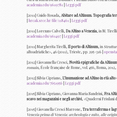
academia.edu/9619781
|
Leggi pdf
[2011] Guido Rosada,
Abitare ad Altinum. Topografia terr
|
hrcak.srce.hr/file/118461
|
Leggi pdf
[2011] Lorenzo Calvelli,
Da Altino a Venezia
, in M. Tirell
academia.edu/961497
|
Leggi pdf
[2011] Margherita Tirelli,
Il porto di Altinum
, in
Struttur
altoadriatiche», 46 (2011), Trieste, pp. 295-316 |
openstar
[2012] Giovannella Cresci,
Novità epigrafiche da Altinu
romain
, École française de Rome, vol. 456, Roma, 2012,
[2012] Silvia Cipriano,
L’inumazione ad Altino in età alt
academia.edu/7651956
|
Leggi pdf
[2015] Silvia Cipriano, Giovanna Maria Sandrini,
Fra Alt
scavo nei magazzini e negli archivi
, «Quaderni Friulani 
[2015] Giovanella Cresci Marrone,
Tra terraferma e lagu
Venezia prima di Venezia: archeologia e mito, alle origini