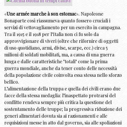
«
Une armée marche à son estomac
». Napoleone
Bonaparte così riassumeva quanto fossero cruciali i
servizi di vettovagliamento per un esercito in campagna.
Tra il 1915 e il 1918 per l’Italia non ci fu solo da
approvvigionare di viveri (oltre che rifornire di oggetti
di uso quotidiano, armi, divise, scarpe, ecc.) circa 5
milioni di soldati mobilitati, ma, a causa di una guerra
lunga e dalle caratteristiche "totali" come la prima
guerra mondiale, anche da tener conto delle necessità
della popolazione civile coinvolta essa stessa nello sforzo
bellico.
L’alimentazione della truppa e quella dei civili erano due
facce della stessa medaglia: l’inaspettato protrarsi del
conflitto rendeva sempre più critica la questione del
sostentamento delle truppe; la progressiva riduzione dei
generi alimentari dovuta sia ai razionamenti e alle
requisizioni messe in atto dal governo, sia alle spoliazioni