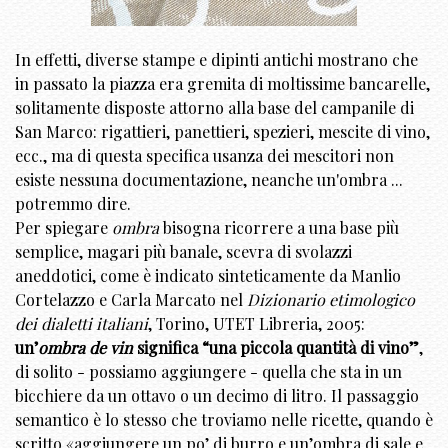
In effetti, diverse stampe e dipinti antichi mostrano che
in passato la piazza era gremita di moltissime bancarelle,
solitamente disposte attorno alla base del campanile di
San Marco: rigattieri, panettieri, spezieri, mescite di vino,
ecc., ma di questa specifica usanza dei mescitori non
esiste nessuna documentazione, neanche un'ombra ...
potremmo dire.
Per spiegare
ombra
bisogna ricorrere a una base più
semplice, magari più banale, scevra di svolazzi
aneddotici, come è indicato sinteticamente da Manlio
Cortelazzo e Carla Marcato nel
Dizionario etimologico
dei dialetti italiani
, Torino, UTET Libreria, 2005:
un’
ombra de vin
significa “una piccola quantità di vino”
,
di solito - possiamo aggiungere - quella che sta in un
bicchiere da un ottavo o un decimo di litro. Il passaggio
semantico è lo stesso che troviamo nelle ricette, quando è
scritto «aggiungere un po’ di burro e un’ombra di sale e