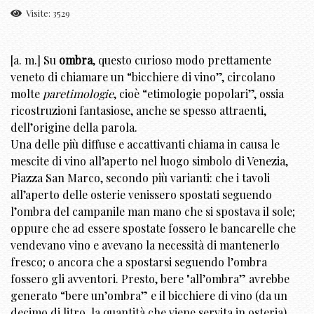
Visite: 3529
[a. m.] Su
ombra
, questo curioso modo prettamente
veneto di chiamare un “bicchiere di vino”, circolano
molte
paretimologie
, cioè “etimologie popolari”, ossia
ricostruzioni fantasiose, anche se spesso attraenti,
dell’origine della parola.
Una delle più diffuse e accattivanti chiama in causa le
mescite di vino all’aperto nel luogo simbolo di Venezia,
Piazza San Marco, secondo più varianti: che i tavoli
all’aperto delle osterie venissero spostati seguendo
l’ombra del campanile man mano che si spostava il sole;
oppure che ad essere spostate fossero le bancarelle che
vendevano vino e avevano la necessità di mantenerlo
fresco; o ancora che a spostarsi seguendo l’ombra
fossero gli avventori. Presto, bere "all’ombra” avrebbe
generato “bere un’ombra” e il bicchiere di vino (da un
decimo di litro, la quantità che viene servita in osteria)