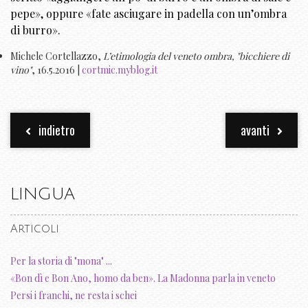
pepe», oppure «fate asciugare in padella con un’ombra
di burro».
Michele Cortellazzo,
L’etimologia del veneto ombra, "bicchiere di
vino"
, 16.5.2016 |
cortmic.myblog.it
indietro
avanti
LINGUA
Articoli
Per la storia di "mona" ...
«Bon dì e Bon Ano, homo da ben». La Madonna parla in veneto
Persi i franchi, ne resta i schei