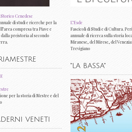
 Storico Cenedese
L’Esde
nnuale di studi e ricerche per la
Fascicoli di Studi e di Cultura. Pe
ell’area compresa tra Piave e
annuale di ricerca sulla storia loc
 dalla preistoria al secondo
Miranese, del Mirese, del Venezia
rra.
Trevigiano
RIAMESTRE
"LA BASSA"
estre
ione per la storia di Mestre e del
io
DERNI VENETI