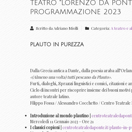
TEATRO "LORENZO DA PONTE
PROGRAMMAZIONE 2023
Scritto da
Adriano Miolli
Categoria:
A teatro e a
PLAUTO IN PUREZZA
Dalla Grecia antica a Dante, dalla poesia araba all’Orlan
«(Almeno una volta) tutti pescano da Plauto»
.
Furti, dialoghi, Sprazzi linguistici e comici, citazioni e 
Ciclo di incontri per riscoprire insieme dei buoni motiv
autore teatrale latino.
Filippo Fossa / Alessandro Cocchetto / Centro Teatrale
Introduzione al mondo plautino
|
centroteatraledapont
Mercoledì 11 Gennaio 2023 - Ore 21
I classici copioni
|
centroteatraledaponte.it/plauto-in-