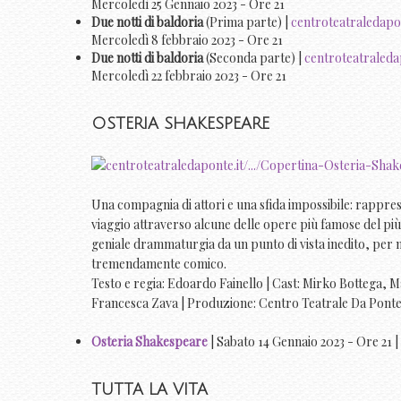
Mercoledì 25 Gennaio 2023 - Ore 21
Due notti di baldoria
(Prima parte) |
centroteatraledapo
Mercoledì 8 febbraio 2023 - Ore 21
Due notti di baldoria
(Seconda parte) |
centroteatraleda
Mercoledì 22 febbraio 2023 - Ore 21
OSTERIA SHAKESPEARE
Una compagnia di attori e una sfida impossibile: rappres
viaggio attraverso alcune delle opere più famose del più g
geniale drammaturgia da un punto di vista inedito, per 
tremendamente comico.
Testo e regia: Edoardo Fainello | Cast: Mirko Bottega, 
Francesca Zava | Produzione: Centro Teatrale Da Pont
Osteria Shakespeare
| Sabato 14 Gennaio 2023 - Ore 21 |
TUTTA LA VITA