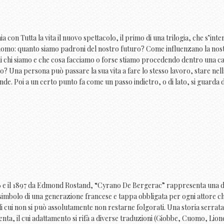
con Tutta la vita il nuovo spettacolo, il primo di una trilogia, che s’int
’uomo: quanto siamo padroni del nostro futuro? Come influenzano la nost
i chi siamo e che cosa facciamo o forse stiamo procedendo dentro una ca
so? Una persona può passare la sua vita a fare lo stesso lavoro, stare nell
nde. Poi a un certo punto fa come un passo indietro, o di lato, si guarda d
896 e il 1897 da Edmond Rostand, “Cyrano De Bergerac” rappresenta una d
 simbolo di una generazione francese e tappa obbligata per ogni attore ch
 di cui non si può assolutamente non restarne folgorati. Una storia serrata
nta, il cui adattamento si rifà a diverse traduzioni (Giobbe, Cuomo, Lion