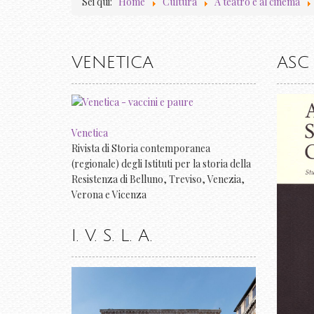
Sei qui:
Home
Cultura
A teatro e al cinema
VENETICA
ASC
Venetica
Rivista di Storia contemporanea
(regionale) degli Istituti per la storia della
Resistenza di Belluno, Treviso, Venezia,
Verona e Vicenza
I. V. S. L. A.