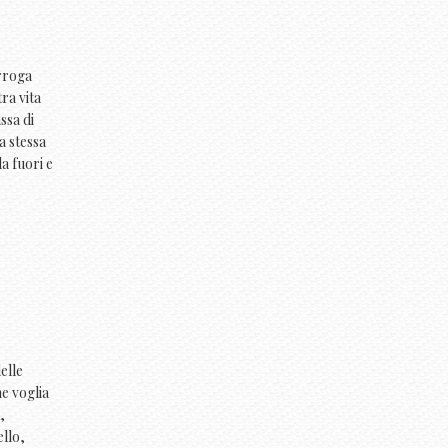
erroga
ra vita
ssa di
a stessa
a fuori e
elle
e voglia
,
ello,