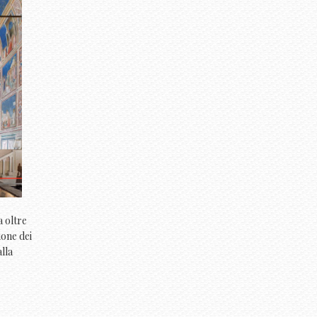
a oltre
ione dei
alla