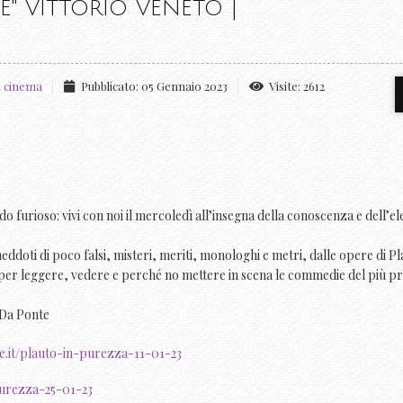
" VITTORIO VENETO |
l cinema
Pubblicato: 05 Gennaio 2023
Visite: 2612
do furioso: vivi con noi il mercoledì all’insegna della conoscenza e dell’e
aneddoti di poco falsi, misteri, meriti, monologhi e metri, dalle opere di Pl
i per leggere, vedere e perché no mettere in scena le commedie del più pr
 Da Ponte
e.it/plauto-in-purezza-11-01-23
purezza-25-01-23