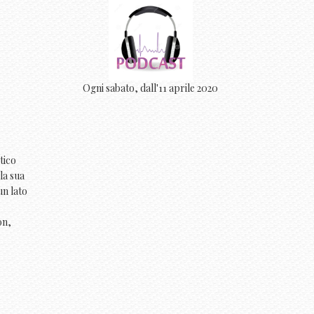
Ogni sabato, dall'11 aprile 2020
tico
la sua
un lato
on,