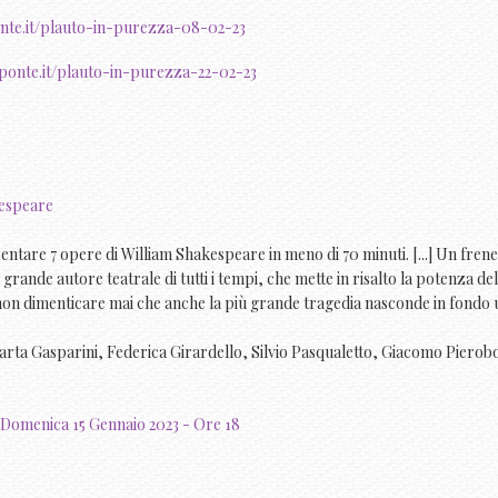
nte.it/plauto-in-purezza-08-02-23
ponte.it/plauto-in-purezza-22-02-23
entare 7 opere di William Shakespeare in meno di 70 minuti. [...] Un frene
rande autore teatrale di tutti i tempi, che mette in risalto la potenza del
non dimenticare mai che anche la più grande tragedia nasconde in fondo 
Marta Gasparini, Federica Girardello, Silvio Pasqualetto, Giacomo Pierob
e
Domenica 15 Gennaio 2023 - Ore 18