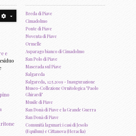
Breda di Piave
Cimadolmo
Ponte di Piave
Noventa di Piave
Ormelle
Asparago bianco di Cimadolmo
re e
San Polo di Piave
residuo
Maserada sul Piave
e
Salgareda
Salgareda, 12.5.2019 - Inaugurazione
Museo-Collezione Ornitologica "Paolo
pino
Ghirardi"
Musile di Piave
a
San Donà di Piave e la Grande Guerra
San Donà di Piave
tritone
Comunità lagunari: i casi di Jesolo
(Equilum) e Cittanova (Heraclia)