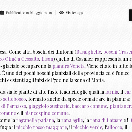
Pubblicato: 19 Maggio 2019
Visite: 2730
esa. Come altri boschi dei dintorni (
Basalghelle
,
boschi Crase
co Olmè a Cessalto
,
Lison
) quello di Cavalier rappresenta un 
st-glaciale occuparono la
pianura Veneta
. Viene citato in tutte l
 È uno dei pochi boschi planiziali della provincia ed è l'unico
hi esistenti agli inizi del '700 nella zona di Motta.
rda
sia
le piante di alto fusto (caducifoglie quali la
farnia
, il
car
to
sottobosco
, formato anche da specie ormai rare in pianura:
 di Parnasso
,
giaggiolo susinario
,
baccaro comune
,
plantaner
 comune
e il
biancospino comune
.
 come la
raganella padana
, la
rana agile
, la
rana di Lataste
e il
ifugio il
picchio rosso maggiore
, il
picchio verde
, l'
allocco
, il