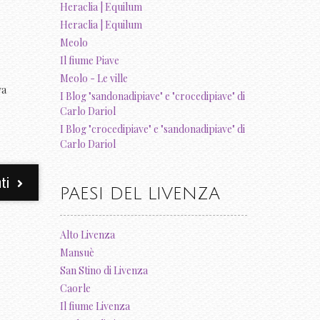
Heraclia | Equilum
Heraclia | Equilum
Meolo
Il fiume Piave
Meolo - Le ville
va
I Blog "sandonadipiave" e "crocedipiave" di
Carlo Dariol
I Blog "crocedipiave" e "sandonadipiave" di
Carlo Dariol
ti
PAESI DEL LIVENZA
Alto Livenza
Mansuè
San Stino di Livenza
Caorle
Il fiume Livenza