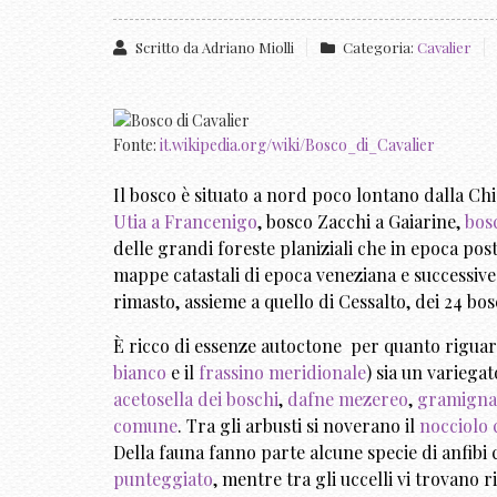
Scritto da
Adriano Miolli
Categoria:
Cavalier
Fonte:
it.wikipedia.org/wiki/Bosco_di_Cavalier
Il bosco è situato a nord poco lontano dalla Chi
Utia a Francenigo
, bosco Zacchi a Gaiarine,
bos
delle grandi foreste planiziali che in epoca po
mappe catastali di epoca veneziana e successive.
rimasto, assieme a quello di Cessalto, dei 24 bosc
È ricco di essenze autoctone per quanto rigua
bianco
e il
frassino meridionale
) sia un variega
acetosella dei boschi
,
dafne mezereo
,
gramigna
comune
. Tra gli arbusti si noverano il
nocciolo
Della fauna fanno parte alcune specie di anfibi
punteggiato
, mentre tra gli uccelli vi trovano r