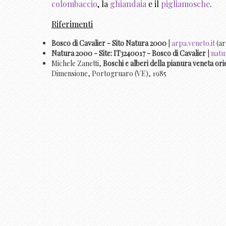
colombaccio
, la
ghiandaia
e il
pigliamosche
.
Riferimenti
Bosco di Cavalier - Sito Natura 2000
|
arpa.veneto.it
(ar
Natura 2000 - Site: IT3240017 - Bosco di Cavalier
|
natu
Michele Zanetti,
Boschi e alberi della pianura veneta ori
Dimensione, Portogruaro (VE), 1985