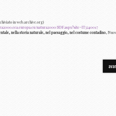
chiviato in web.archive.org)
ra2000.eea.europa.eu/natura2000/SDF.aspx?site=IT3240017
entale, nella storia naturale, nel paesaggio, nel costume contadino
, Nuo
avan