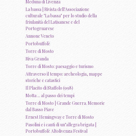
Meduna di Livenza
La bassa | Rivista dell'Associazione
culturale "La bassa" per lo studio della
friulanità del Latisanese e del
Portogruarese
Annone Veneto
Portobuffolè
Torre di Mosto
Riva Granda
Torre di Mosto: paesaggio e turismo
Attraverso il tempo: archeologia, mappe
storiche e catastici
Il Placito di Staffolo (998)
Motta ... al passo dei tempi
Torre di Mosto | Grande Guerra. Memorie
dal Basso Piave
Ernest Hemingway e Torre di Mosto
Pasolini e i canti di un’allegra brigata |
Portobuffolè Altolivenza Festival