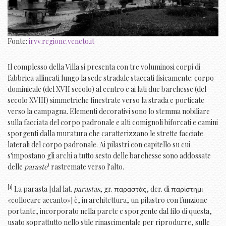
Fonte:
irvv.regione.veneto.it
Il complesso della Villa si presenta con tre voluminosi corpi di
fabbrica allineati lungo la sede stradale staccati fisicamente: corpo
dominicale (del XVII secolo) al centro e ai lati due barchesse (del
secolo XVIII) simmetriche finestrate verso la strada e porticate
verso la campagna. Elementi decorativi sono lo stemma nobiliare
sulla facciata del corpo padronale e alti comignoli biforcati e camini
sporgenti dalla muratura che caratterizzano le strette facciate
laterali del corpo padronale. Ai pilastri con capitello su cui
s'impostano gli archi a tutto sesto delle barchesse sono addossate
1
delle
paraste
rastremate verso l'alto.
[1]
La parasta [dal lat.
parastas
, gr. παραστάς, der. di παρίστημι
«collocare accanto»] è, in architettura, un pilastro con funzione
portante, incorporato nella parete e sporgente dal filo di questa,
usato soprattutto nello stile rinascimentale per riprodurre, sulle