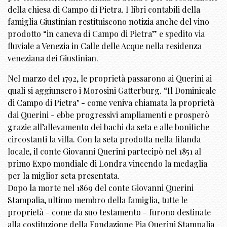
della chiesa di Campo di Pietra. I libri contabili della
famiglia Giustinian restituiscono notizia anche del vino
prodotto “in caneva di Campo di Pietra” e spedito via
fluviale a Venezia in Calle delle Acque nella residenza
veneziana dei Giustinian.
Nel marzo del 1792, le proprietà passarono ai Querini ai
quali si aggiunsero i Morosini Gatterburg. “Il Dominicale
di Campo di Pietra" - come veniva chiamata la proprietà
dai Querini - ebbe progressivi ampliamenti e prosperò
grazie all’allevamento dei bachi da seta e alle bonifiche
circostanti la villa. Con la seta prodotta nella filanda
locale, il conte Giovanni Querini partecipò nel 1851 al
primo Expo mondiale di Londra vincendo la medaglia
per la miglior seta presentata.
Dopo la morte nel 1869 del conte Giovanni Querini
Stampalia, ultimo membro della famiglia, tutte le
proprietà - come da suo testamento - furono destinate
alla costituzione della Fondazione Pia Querini Stampalia