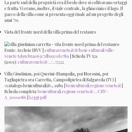
La parte sud della proprietà era il brolo dove si coltivavano ortaggi
e frutta. Vi erano, inoltre, il viale centrale, la ghiacciaia e il lago. Il
parco della villa come si presenta oggi risale ad un progetto degli
anni '70.
Vista del fronte nord della villa prima del restauro
Fonte: Archvio IRVV |
culturaveneto.it/it/beni-culturali/ville-
venete/5d95cb5a063c7dba3c0f0789
| Scheda TV 521
(2001):
culturaveneto.it/.../...72322
Villa Giustinian, poi Querini-Stampalia, poi Morosini, poi
Tagliapietra ora Carretta, Campodipietra di Salgareda (TV) |
«catalogo.beniculturali.it», 1989 |
beniculturali.regione.veneto.it
|
Scheda completa:
beniculturali.regione.veneto.it/.../CRV-
A_9001086
|
Leggi pdf