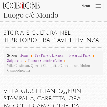
Menu
Toggl
navig
Luogo e/è Mondo
STORIA E CULTURA NEL
TERRITORIO TRA PIAVE E LIVENZA
Sei qui:
Home
Tra Piave e Livenza
Paesi del Piave
Salgareda
Dimore storiche e Ville
Villa Giustinian, Querini Stampalia, Carretta, ora Molon |
Campodipietra
VILLA GIUSTINIAN, QUERINI
STAMPALIA, CARRETTA, ORA
MOLON | CAMPODIPIETRA