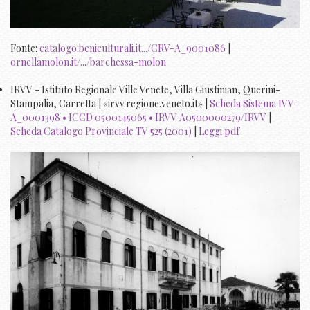
Fonte:
catalogo.beniculturali.it.../CRV-A_9001086
|
ornellamolon.it/.../barchessa-molon
IRVV - Istituto Regionale Ville Venete, Villa Giustinian, Querini-
Stampalia, Carretta | «irvv.regione.veneto.it» |
Scheda Sistema IVV-
A_0001398 • ICCD 0500145065 • IRVV A0500000279/IRVV
|
Scheda Catalogo Provinciale TV 525 (2001)
|
Leggi pdf