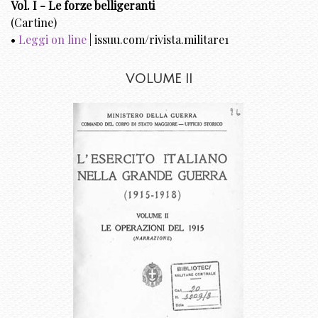
Vol. I - Le forze belligeranti
(Cartine)
•
Leggi on line
| issuu.com/rivista.militare1
VOLUME II