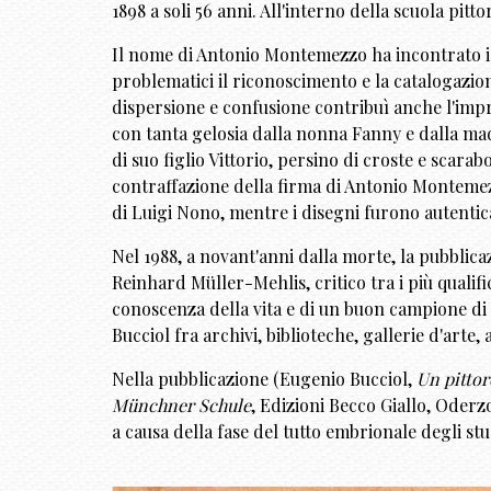
1898 a soli 56 anni. All'interno della scuola pitt
Il nome di Antonio Montemezzo ha incontrato il f
problematici il riconoscimento e la catalogazione
dispersione e confusione contribuì anche l'imp
con tanta gelosia dalla nonna Fanny e dalla madr
di suo figlio Vittorio, persino di croste e scar
contraffazione della firma di Antonio Montemezzo
di Luigi Nono, mentre i disegni furono autentica
Nel 1988, a novant'anni dalla morte, la pubblica
Reinhard Müller-Mehlis, critico tra i più qualifi
conoscenza della vita e di un buon campione di di
Bucciol fra archivi, biblioteche, gallerie d'arte, 
Nella pubblicazione (Eugenio Bucciol,
Un pitto
Münchner Schule
, Edizioni Becco Giallo, Oderz
a causa della fase del tutto embrionale degli stud