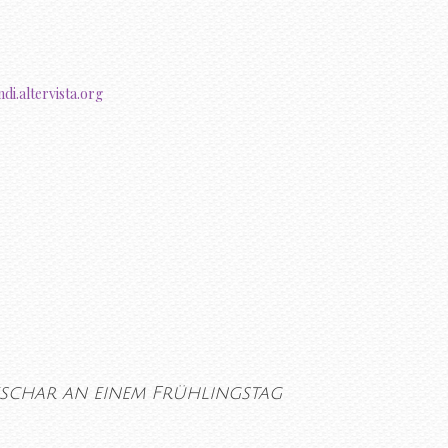
di.altervista.org
eschar an einem Frühlingstag