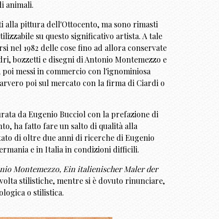
i animali.
i alla pittura dell'Ottocento, ma sono rimasti
izzabile su questo significativo artista. A tale
i nel 1982 delle cose fino ad allora conservate
adri, bozzetti e disegni di Antonio Montemezzo e
da, poi messi in commercio con l'ignominiosa
arvero poi sul mercato con la firma di Ciardi o
curata da Eugenio Bucciol con la prefazione di
o, ha fatto fare un salto di qualità alla
tato di oltre due anni di ricerche di Eugenio
rmania e in Italia in condizioni difficili.
nio Montemezzo, Ein italienischer Maler der
olta stilistiche, mentre si è dovuto rinunciare,
ogica o stilistica.