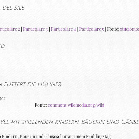
del Sile
rticolare 2
|
Particolare 3
|
Particolare 4
|
Particolare 5
| Fonte:
studiomon
gd
n füttert die Hühner
Fonte:
commons.wikimedia.org/wiki
dyll mit spielenden Kindern, Bäuerin und Gäns