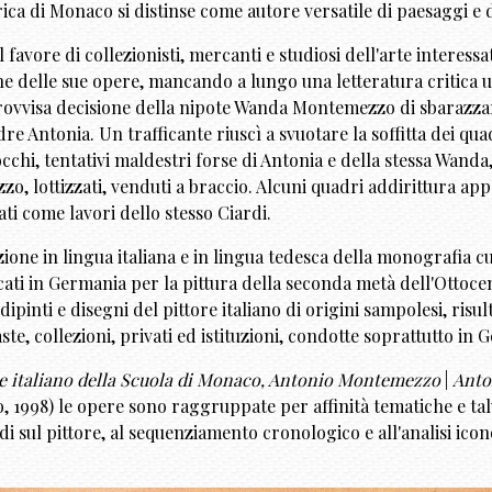
orica di Monaco si distinse come autore versatile di paesaggi e d
avore di collezionisti, mercanti e studiosi dell'arte interessat
 delle sue opere, mancando a lungo una letteratura critica util
rovvisa decisione della nipote Wanda Montemezzo di sbarazzars
e Antonia. Un trafficante riuscì a svuotare la soffitta dei qu
abocchi, tentativi maldestri forse di Antonia e della stessa Wan
, lottizzati, venduti a braccio. Alcuni quadri addirittura app
ti come lavori dello stesso Ciardi.
zione in lingua italiana e in lingua tedesca della monografia 
cati in Germania per la pittura della seconda metà dell'Ottocent
pinti e disegni del pittore italiano di origini sampolesi, risul
aste, collezioni, privati ed istituzioni, condotte soprattutto in Ge
re italiano della Scuola di Monaco, Antonio Montemezzo
|
Anto
o, 1998) le opere sono raggruppate per affinità tematiche e talv
i sul pittore, al sequenziamento cronologico e all'analisi iconol