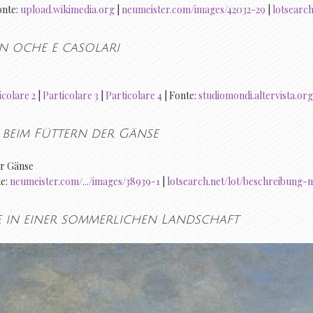
onte:
upload.wikimedia.org
|
neumeister.com/images/42032-29
|
lotsearc
n oche e casolari
icolare 2
|
Particolare 3
|
Particolare 4
| Fonte:
studiomondi.altervista.org
beim Füttern der Gänse
te:
neumeister.com/.../images/38939-1
|
lotsearch.net/lot/beschreibung-
 in einer sommerlichen Landschaft